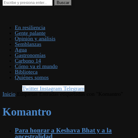
En resiliencia
Gente palante
Opinión y análisis
Semblanzas
Agua
Gastronomías
Carbono 14
Cómo va el mundo
Biblioteca
Quiénes somos
Twitter
Instagram
Telegram
Inicio
Etiquetas
Entradas etiquetadas con "Komantro"
Komantro
Para honrar a Keshava Bhat y a la
ancestralidad