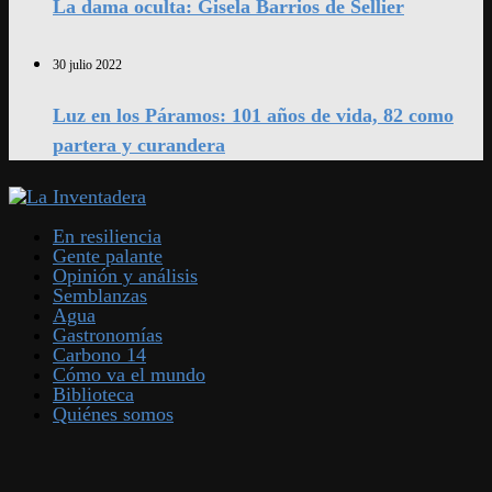
La dama oculta: Gisela Barrios de Sellier
30 julio 2022
Luz en los Páramos: 101 años de vida, 82 como
partera y curandera
En resiliencia
Gente palante
Opinión y análisis
Semblanzas
Agua
Gastronomías
Carbono 14
Cómo va el mundo
Biblioteca
Quiénes somos