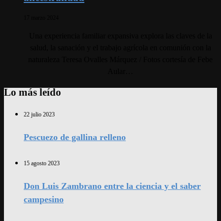
17 marzo 2024
Una experiencia familiar expansiva explora las claves de la
salud, la sanación y el trabajo agrícola en comunión con la
naturaleza Teresa Ovalles Márquez / Fotos cortesía de Febe
Aular…
Lo más leído
22 julio 2023
Pescuezo de gallina relleno
15 agosto 2023
Don Luis Zambrano entre la ciencia y el saber
campesino