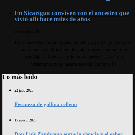
En Sicarigua conviven con el ancestro que
vivió allí hace miles de años
23 septiembre 2023
En Venezuela la arqueología del pueblo y para el pueblo se ha
unido con la científica para levantar museos comunitarios
formidables. Este es el primero de varios “casos” que
visitaremos para nuestra sección Carbono 14
Lo más leído
22 julio 2023
Pescuezo de gallina relleno
15 agosto 2023
Don Luis Zambrano entre la ciencia y el saber