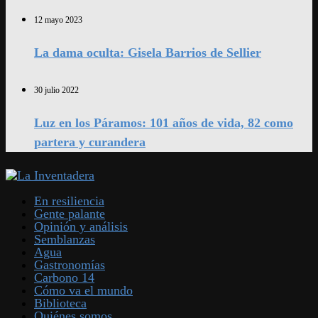
12 mayo 2023
La dama oculta: Gisela Barrios de Sellier
30 julio 2022
Luz en los Páramos: 101 años de vida, 82 como
partera y curandera
En resiliencia
Gente palante
Opinión y análisis
Semblanzas
Agua
Gastronomías
Carbono 14
Cómo va el mundo
Biblioteca
Quiénes somos