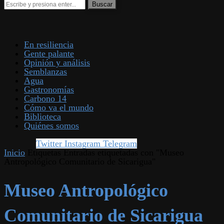
En resiliencia
Gente palante
Opinión y análisis
Semblanzas
Agua
Gastronomías
Carbono 14
Cómo va el mundo
Biblioteca
Quiénes somos
Twitter
Instagram
Telegram
Inicio
Etiquetas
Entradas etiquetadas con "Museo
Antropológico Comunitario de Sicarigua"
Museo Antropológico
Comunitario de Sicarigua