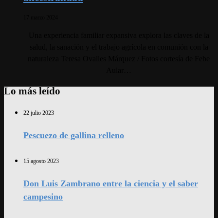
17 marzo 2024
Una experiencia familiar expansiva explora las claves de la
salud, la sanación y el trabajo agrícola en comunión con la
naturaleza Teresa Ovalles Márquez / Fotos cortesía de Febe
Aular…
Lo más leído
22 julio 2023
Pescuezo de gallina relleno
15 agosto 2023
Don Luis Zambrano entre la ciencia y el saber
campesino