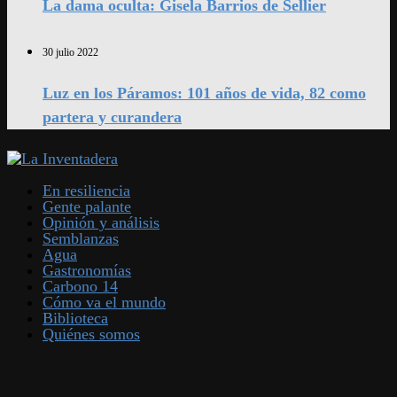
La dama oculta: Gisela Barrios de Sellier
30 julio 2022
Luz en los Páramos: 101 años de vida, 82 como
partera y curandera
En resiliencia
Gente palante
Opinión y análisis
Semblanzas
Agua
Gastronomías
Carbono 14
Cómo va el mundo
Biblioteca
Quiénes somos