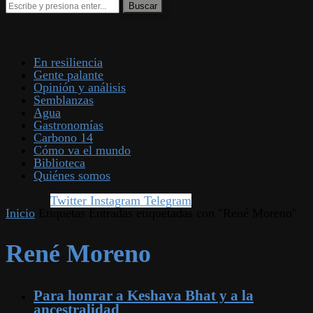
En resiliencia
Gente palante
Opinión y análisis
Semblanzas
Agua
Gastronomías
Carbono 14
Cómo va el mundo
Biblioteca
Quiénes somos
Twitter
Instagram
Telegram
Inicio
Etiquetas
Entradas etiquetadas con "René Moreno"
René Moreno
Para honrar a Keshava Bhat y a la
ancestralidad