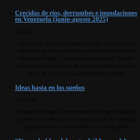
Crecidas de ríos, derrumbes e inundaciones
en Venezuela (junio-agosto 2025)
9 agosto 2025
Primera parte de nuestro resumen y dossier sobre el inusual
volumen de las lluvias acaecidas en Venezuela en el período
indicado en el título, y sus efectos en el territorio. También
proyecciones o estimaciones de expertos climáticos sobre los
efectos de los eventos que probablemente vendrán
Ideas hasta en los sueños
10 mayo 2025
Antonio José Artigas, otro representante del ingenio trujillano
al servicio de la resolución de «casos» a punta de tecnología
popular, muestra sus innovaciones y su don de gentes