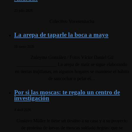
25 julio 2026
Colectivo Vocesenlucha
La arepa de taparle la boca a mayo
16 mayo 2026
Zuleyma González / Fotos Víctor Daniel Gil
_________________ La arepa de maíz se sigue elaborando
en tierras trujillanas, en algunos hogares se mantiene el hábito
de sancochar o pelar el…
Por si las moscas: te regalo un centro de
investigación
4 abril 2026
Gustavo Müller le tiene un destino a su casa y a su proyecto
de proteína de larvas de moscas soldado negras: que se