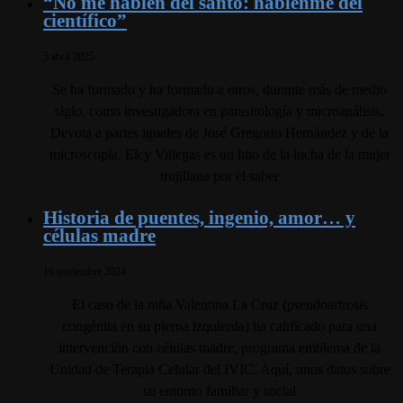
“No me hablen del santo: háblenme del
científico”
5 abril 2025
Se ha formado y ha formado a otros, durante más de medio
siglo, como investigadora en parasitología y microanálisis.
Devota a partes iguales de José Gregorio Hernández y de la
microscopía. Elcy Villegas es un hito de la lucha de la mujer
trujillana por el saber
Historia de puentes, ingenio, amor… y
células madre
16 noviembre 2024
El caso de la niña Valentina La Cruz (pseudoartrosis
congénita en su pierna izquierda) ha calificado para una
intervención con células madre, programa emblema de la
Unidad de Terapia Celular del IVIC. Aquí, unos datos sobre
su entorno familiar y social