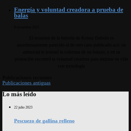
Energía y voluntad creadora a prueba de
balas
8 noviembre 2023
El resumen de la historia de Kenny Daboín es
asombrosamente parecido al de otro caso publicado acá: un
antisocial le lesionó la columna de un balazo, y en su
postración encontró la voluntad creadora para mejorar su vida
con tecnología
Publicaciones recientes
Publicaciones antiguas
Lo más leído
22 julio 2023
Pescuezo de gallina relleno