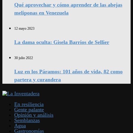
Qué aprovechar y cómo aprender de las abejas
meliponas en Venezuela
12 mayo 2023
La dama oculta: Gisela Barrios de Sellier
30 julio 2022
Luz en los Páramos: 101 años de vida, 82 como
partera y curandera
En resiliencia
Gente palante
Opinión y análisis
Semblanzas
Agua
Gastronomías