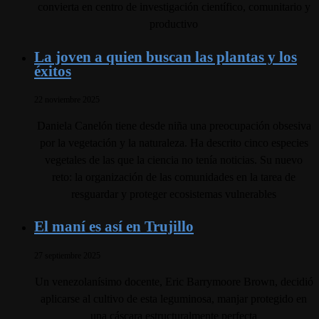
convierta en centro de investigación científico, comunitario y
productivo
La joven a quien buscan las plantas y los
éxitos
22 noviembre 2025
Daniela Canelón tiene desde niña una preocupación obsesiva
por la vegetación y la naturaleza. Ha descrito cinco especies
vegetales de las que la ciencia no tenía noticias. Su nuevo
reto: la organización de las comunidades en la tarea de
resguardar y proteger ecosistemas vulnerables
El maní es así en Trujillo
27 septiembre 2025
Un venezolanísimo docente, Eric Barrymoore Brown, decidió
aplicarse al cultivo de esta leguminosa, manjar protegido en
una cáscara estructuralmente perfecta