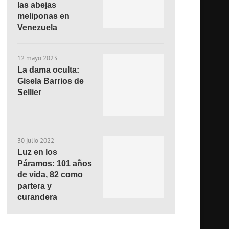
las abejas
meliponas en
Venezuela
12 mayo 2023
La dama oculta:
Gisela Barrios de
Sellier
30 julio 2022
Luz en los
Páramos: 101 años
de vida, 82 como
partera y
curandera