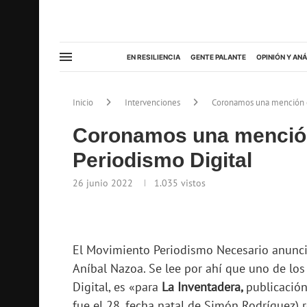
EN RESILIENCIA
GENTE PALANTE
OPINIÓN Y ANÁ
Inicio
Intervenciones
Coronamos una mención e
Coronamos una mención
Periodismo Digital
26 junio 2022
1.035
vistos
El Movimiento Periodismo Necesario anunci
Aníbal Nazoa. Se lee por ahí que uno de lo
Digital, es «para
La Inventadera,
publicación
fue el 28, fecha natal de Simón Rodríguez) 