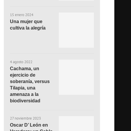
15 enero 2024
Una mujer que
cultiva la alegría
4 agosto 2022
Cachama, un
ejercicio de
soberanía, versus
Tilapia, una
amenaza a la
biodiversidad
27 noviembre 2023
Oscar D’ León en