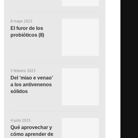
8 mayo 2023
El furor de los
probióticos (II)
5 febrero 2023
Del ‘miao e venao’
a los antivenenos
sólidos
4 julio 2023
Qué aprovechar y
cómo aprender de