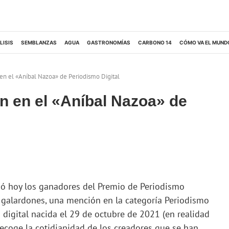
LISIS
SEMBLANZAS
AGUA
GASTRONOMÍAS
CARBONO 14
CÓMO VA EL MUND
n el «Aníbal Nazoa» de Periodismo Digital
 en el «Aníbal Nazoa» de
ó hoy los ganadores del Premio de Periodismo
s galardones, una mención en la categoría Periodismo
 digital nacida el 29 de octubre de 2021 (en realidad
recoge la cotidianidad de los creadores que se han