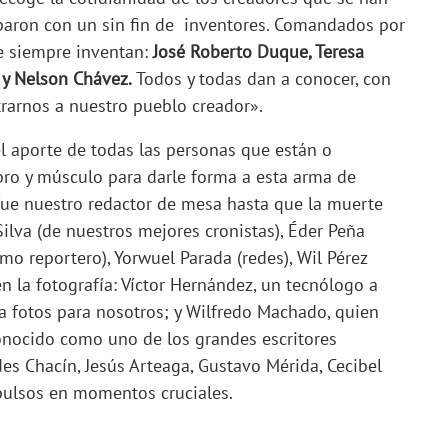
toparon con un sin fin de inventores. Comandados por
ue siempre inventan:
José Roberto Duque, Teresa
 y Nelson Chávez.
Todos y todas dan a conocer, con
trarnos a nuestro pueblo creador».
l aporte de todas las personas que están o
bro y músculo para darle forma a esta arma de
 fue nuestro redactor de mesa hasta que la muerte
Silva (de nuestros mejores cronistas), Éder Peña
mo reportero), Yorwuel Parada (redes), Wil Pérez
en la fotografía: Víctor Hernández, un tecnólogo a
a fotos para nosotros; y Wilfredo Machado, quien
econocido como uno de los grandes escritores
es Chacín, Jesús Arteaga, Gustavo Mérida, Cecibel
mpulsos en momentos cruciales.