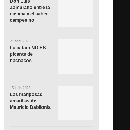
Don Luis
Zambrano entre la
ciencia y el saber
campesino
21 abril 2023
La catara NO ES
picante de
bachacos
15 julio 2023
Las mariposas
amarillas de
Mauricio Babilonia