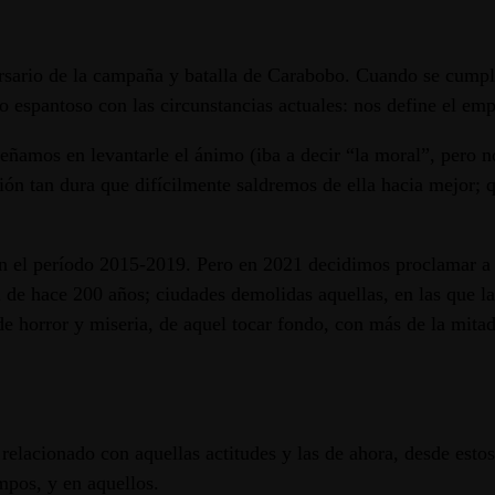
ersario de la campaña y batalla de Carabobo. Cuando se cumpl
o espantoso con las circunstancias actuales: nos define el em
ñamos en levantarle el ánimo (iba a decir “la moral”, pero no
ión tan dura que difícilmente saldremos de ella hacia mejor; 
l período 2015-2019. Pero en 2021 decidimos proclamar a gri
de hace 200 años; ciudades demolidas aquellas, en las que la 
e horror y miseria, de aquel tocar fondo, con más de la mitad
 relacionado con aquellas actitudes y las de ahora, desde est
empos, y en aquellos.