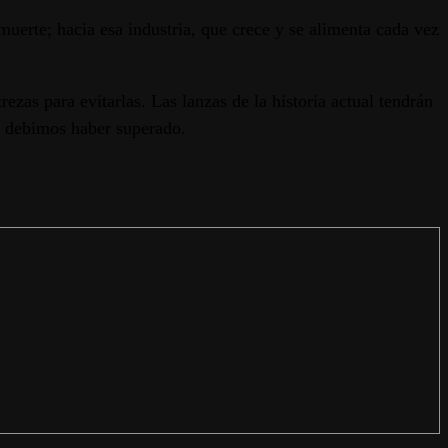
erte; hacia esa industria, que crece y se alimenta cada vez
ezas para evitarlas. Las lanzas de la historia actual tendrán
a debimos haber superado.