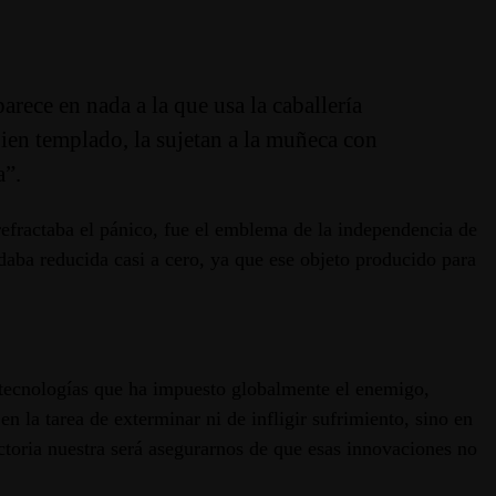
rece en nada a la que usa la caballería
ien templado, la sujetan a la muñeca con
a”.
refractaba el pánico, fue el emblema de la independencia de
daba reducida casi a cero, ya que ese objeto producido para
 tecnologías que ha impuesto globalmente el enemigo,
n la tarea de exterminar ni de infligir sufrimiento, sino en
ictoria nuestra será asegurarnos de que esas innovaciones no