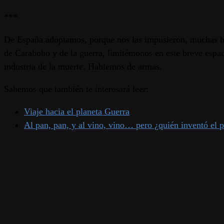
***
De España adoptamos, porque nos las impusieron, muchas he
de Carabobo y de la guerra, limitémonos en este breve espaci
industria de la muerte. Hablemos de armas.
Sabemos que también te interesará leer:
Viaje hacia el planeta Guerra
Al pan, pan, y al vino, vino… pero ¿quién inventó el 