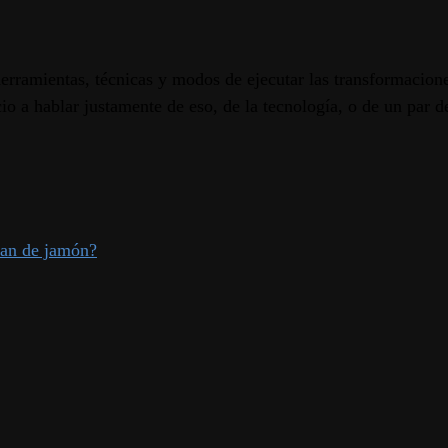
rramientas, técnicas y modos de ejecutar las transformacion
o a hablar justamente de eso, de la tecnología, o de un par de
pan de jamón?