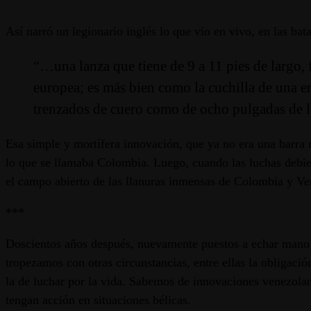
Así narró un legionario inglés lo que vio en vivo, en las ba
“…una lanza que tiene de 9 a 11 pies de largo, 
europea; es más bien como la cuchilla de una e
trenzados de cuero como de ocho pulgadas de la
Esa simple y mortífera innovación, que ya no era una barra 
lo que se llamaba Colombia. Luego, cuando las luchas debier
el campo abierto de las llanuras inmensas de Colombia y Ven
***
Doscientos años después, nuevamente puestos a echar mano d
tropezamos con otras circunstancias, entre ellas la obligació
la de luchar por la vida. Sabemos de innovaciones venezolana
tengan acción en situaciones bélicas.