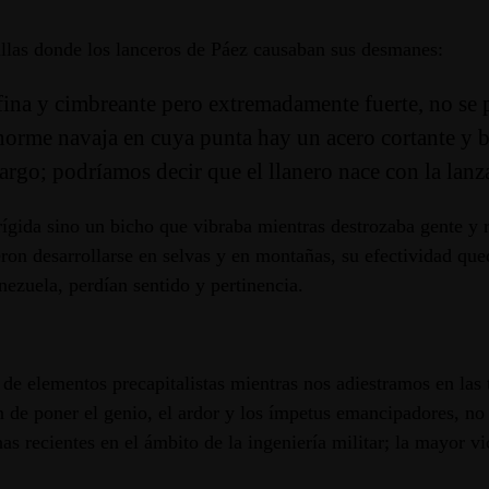
tallas donde los lanceros de Páez causaban sus desmanes:
fina y cimbreante pero extremadamente fuerte, no se pa
norme navaja en cuya punta hay un acero cortante y b
rgo; podríamos decir que el llanero nace con la lanz
rígida sino un bicho que vibraba mientras destrozaba gente y 
on desarrollarse en selvas y en montañas, su efectividad que
ezuela, perdían sentido y pertinencia.
e elementos precapitalistas mientras nos adiestramos en las
n de poner el genio, el ardor y los ímpetus emancipadores, no e
s recientes en el ámbito de la ingeniería militar; la mayor v