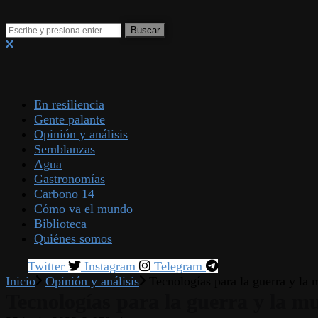
En resiliencia
Gente palante
Opinión y análisis
Semblanzas
Agua
Gastronomías
Carbono 14
Cómo va el mundo
Biblioteca
Quiénes somos
Twitter
Instagram
Telegram
Inicio
Opinión y análisis
Tecnologías para la guerra y la 
Tecnologías para la guerra y la m