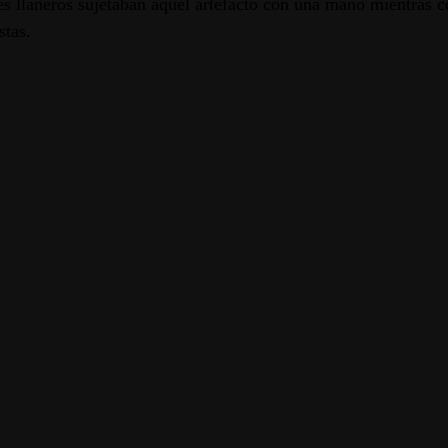
s llaneros sujetaban aquel artefacto con una mano mientras con
stas.