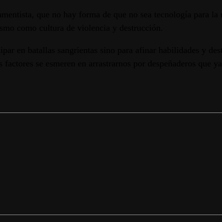
ntista, que no hay forma de que no sea tecnología para la mu
lismo como cultura de violencia y destrucción.
ar en batallas sangrientas sino para afinar habilidades y destr
os factores se esmeren en arrastrarnos por despeñaderos que y