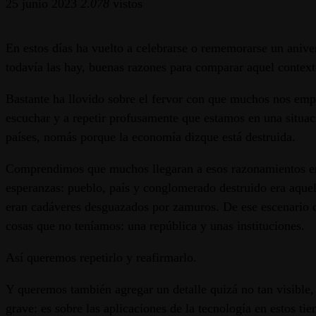
25 junio 2023
2.078
vistos
En estos días ha vuelto a celebrarse o rememorarse un aniv
todavía las hay, buenas razones para comparar aquel context
Bastante ha llovido sobre el fervor con que muchos nos empe
escuchar y a repetir profusamente que estamos en una situac
países, nomás porque la economía dizque está destruida.
Comprendimos que muchos llegaran a esos razonamientos en e
esperanzas: pueblo, país y conglomerado destruido era aquel 
eran cadáveres desguazados por zamuros. De ese escenario d
cosas que no teníamos: una república y unas instituciones.
Así queremos repetirlo y reafirmarlo.
Y queremos también agregar un detalle quizá no tan visible,
grave: es sobre las aplicaciones de la tecnología en estos ti