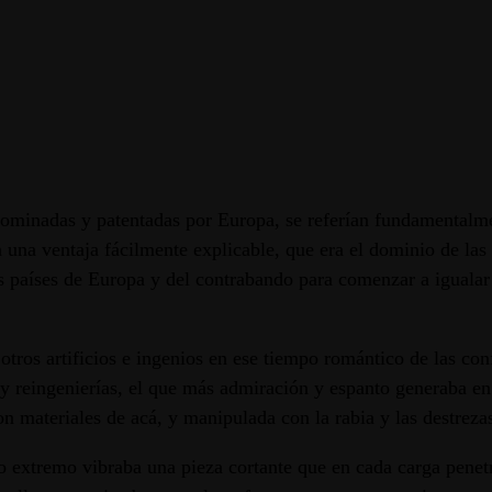
 dominadas y patentadas por Europa, se referían fundamentalm
na ventaja fácilmente explicable, que era el dominio de las 
s países de Europa y del contrabando para comenzar a igualar 
a otros artificios e ingenios en ese tiempo romántico de las c
 reingenierías, el que más admiración y espanto generaba en l
on materiales de acá, y manipulada con la rabia y las destreza
yo extremo vibraba una pieza cortante que en cada carga pene