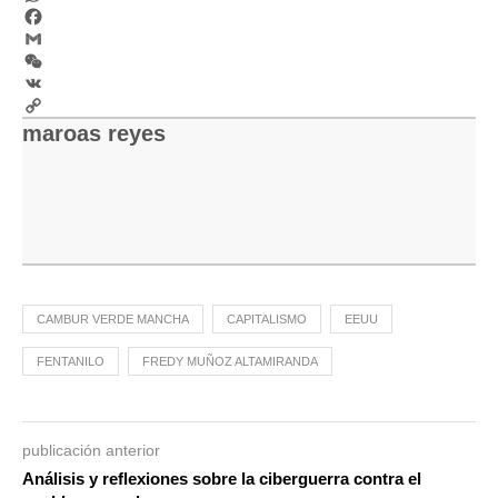
WhatsApp
Facebook
Gmail
WeChat
VK
Copy
maroas reyes
Link
CAMBUR VERDE MANCHA
CAPITALISMO
EEUU
FENTANILO
FREDY MUÑOZ ALTAMIRANDA
publicación anterior
Análisis y reflexiones sobre la ciberguerra contra el