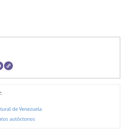
:
ltural de Venezuela
datos autóctonos