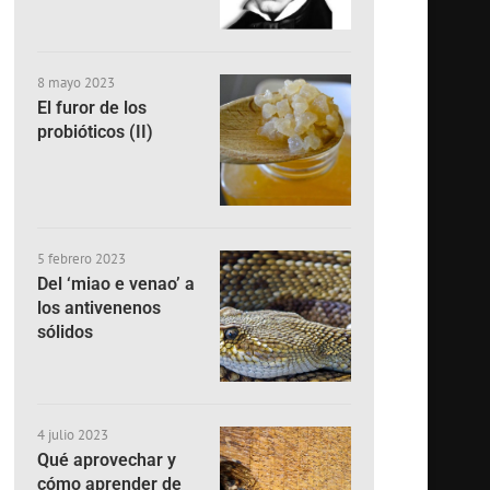
8 mayo 2023
El furor de los
probióticos (II)
5 febrero 2023
Del ‘miao e venao’ a
los antivenenos
sólidos
4 julio 2023
Qué aprovechar y
cómo aprender de