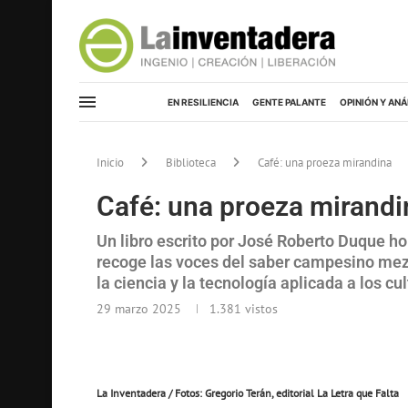
EN RESILIENCIA
GENTE PALANTE
OPINIÓN Y ANÁ
Inicio
Biblioteca
Café: una proeza mirandina
Café: una proeza mirandi
Un libro escrito por José Roberto Duque ho
recoge las voces del saber campesino mezc
la ciencia y la tecnología aplicada a los cu
29 marzo 2025
1.381
vistos
La Inventadera / Fotos: Gregorio Terán, editorial La Letra que Falta