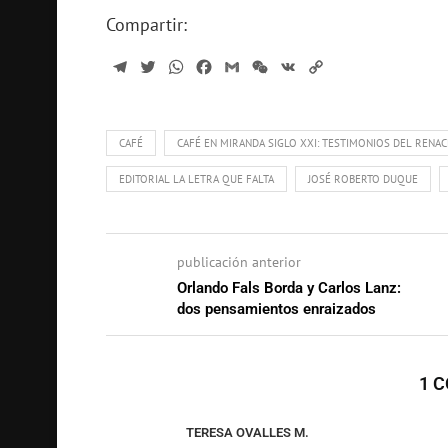
Compartir:
Telegram
Twitter
WhatsApp
Facebook
Gmail
WeChat
VK
Copy
Link
CAFÉ
CAFÉ EN MIRANDA SIGLO XXI: TESTIMONIOS DEL RENA
EDITORIAL LA LETRA QUE FALTA
JOSÉ ROBERTO DUQUE
publicación anterior
Orlando Fals Borda y Carlos Lanz:
dos pensamientos enraizados
1 
TERESA OVALLES M.