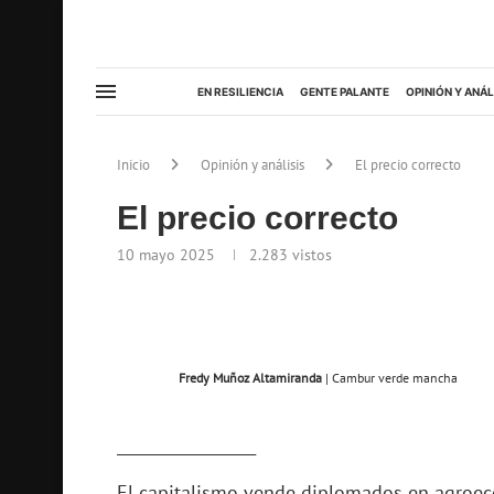
EN RESILIENCIA
GENTE PALANTE
OPINIÓN Y ANÁL
Inicio
Opinión y análisis
El precio correcto
El precio correcto
10 mayo 2025
2.283
vistos
Fredy Muñoz Altamiranda
| Cambur verde mancha
__________________
El capitalismo vende diplomados en agroeco