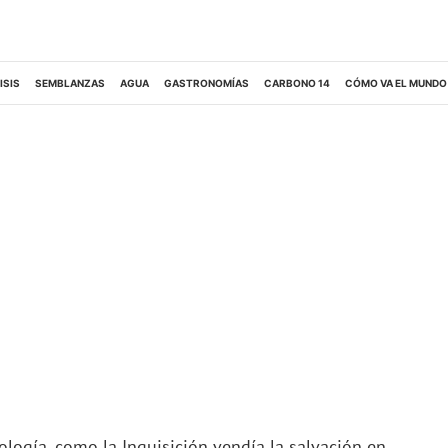
ISIS
SEMBLANZAS
AGUA
GASTRONOMÍAS
CARBONO 14
CÓMO VA EL MUNDO
logía, como la Inquisición vendía la salvación en