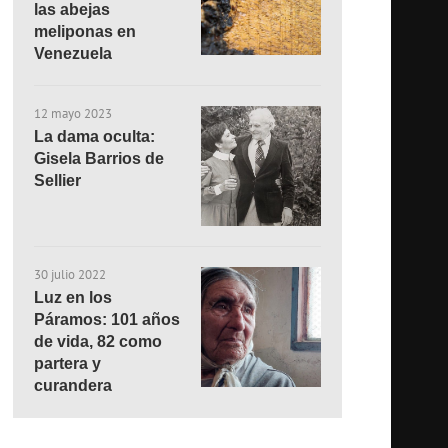
las abejas
meliponas en
Venezuela
12 mayo 2023
La dama oculta:
Gisela Barrios de
Sellier
30 julio 2022
Luz en los
Páramos: 101 años
de vida, 82 como
partera y
curandera