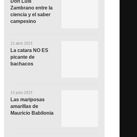
Don Luis
Zambrano entre la
ciencia y el saber
campesino
21 abril 2023
La catara NO ES
picante de
bachacos
15 julio 2023
Las mariposas
amarillas de
Mauricio Babilonia