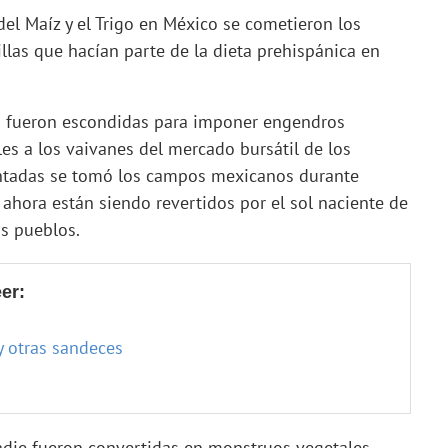
el Maíz y el Trigo en México se cometieron los
las que hacían parte de la dieta prehispánica en
o fueron escondidas para imponer engendros
bles a los vaivanes del mercado bursátil de los
entadas se tomó los campos mexicanos durante
 ahora están siendo revertidos por el sol naciente de
s pueblos.
er:
 y otras sandeces
adie fueron convertidas en monstruos vegetales