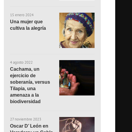
15 enero 2024
Una mujer que
cultiva la alegría
4 agosto 2022
Cachama, un
ejercicio de
soberanía, versus
Tilapia, una
amenaza a la
biodiversidad
27 noviembre 2023
Oscar D’ León en