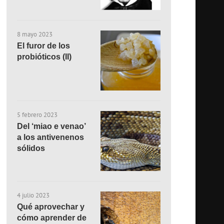
8 mayo 2023
El furor de los
probióticos (II)
5 febrero 2023
Del ‘miao e venao’
a los antivenenos
sólidos
4 julio 2023
Qué aprovechar y
cómo aprender de