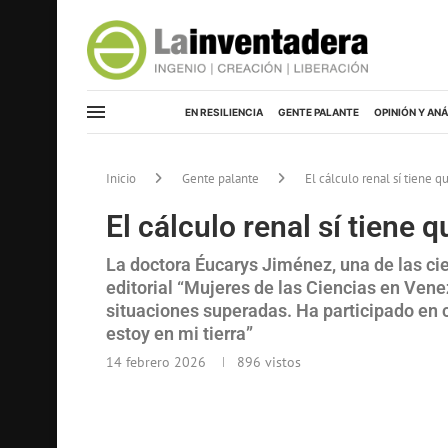
EN RESILIENCIA
GENTE PALANTE
OPINIÓN Y ANÁ
Inicio
Gente palante
El cálculo renal sí tiene q
El cálculo renal sí tiene q
La doctora Éucarys Jiménez, una de las ci
editorial “Mujeres de las Ciencias en Venez
situaciones superadas. Ha participado en 
estoy en mi tierra”
14 febrero 2026
896
vistos