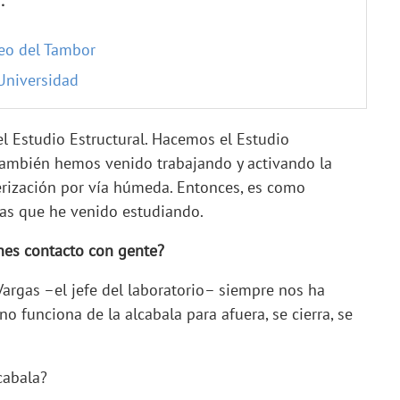
:
seo del Tambor
Universidad
l Estudio Estructural. Hacemos el Estudio
 también hemos venido trabajando y activando la
terización por vía húmeda. Entonces, es como
las que he venido estudiando.
ienes contacto con gente?
Vargas –el jefe del laboratorio– siempre nos ha
no funciona de la alcabala para afuera, se cierra, se
cabala?