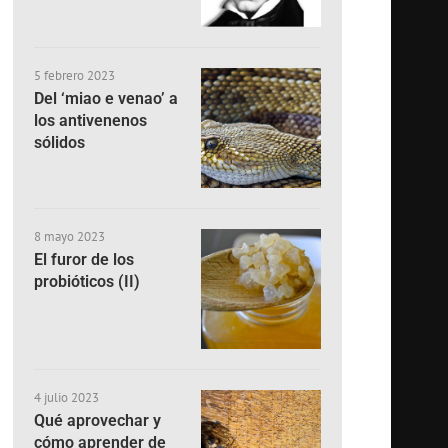
5 febrero 2023
Del ‘miao e venao’ a
los antivenenos
sólidos
8 mayo 2023
El furor de los
probióticos (II)
4 julio 2023
Qué aprovechar y
cómo aprender de