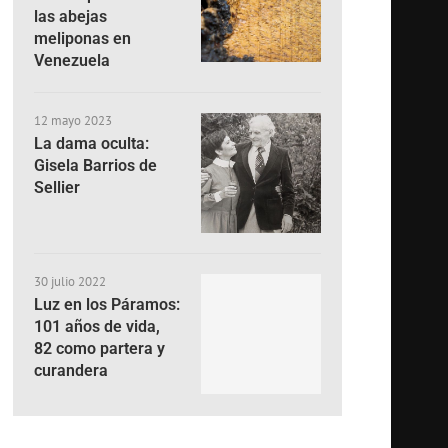
las abejas
meliponas en
Venezuela
12 mayo 2023
La dama oculta:
Gisela Barrios de
Sellier
30 julio 2022
Luz en los Páramos:
101 años de vida,
82 como partera y
curandera