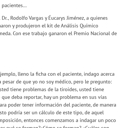
os pacientes…
l Dr., Rodolfo Vargas y Éucarys Jiménez, a quienes
ñaron y produjeron el kit de Análisis Químico
úmeda. Con ese trabajo ganaron el Premio Nacional de
jemplo, lleno la ficha con el paciente, indago acerca
a pesar de que yo no soy médico, pero le pregunto:
sted tiene problemas de la tiroides, usted tiene
 que deba reportar, hay un problema en sus vías
para poder tener información del paciente, de manera
esto podría ser un cálculo de este tipo, de aquel
composición, entonces comenzamos a indagar un poco
por qué se forman?¿Cómo se forman? ¿Cuáles son