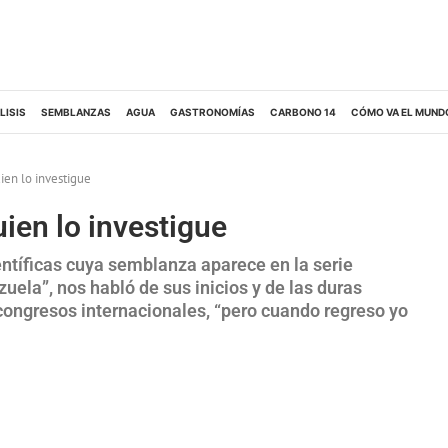
LISIS
SEMBLANZAS
AGUA
GASTRONOMÍAS
CARBONO 14
CÓMO VA EL MUND
uien lo investigue
uien lo investigue
entíficas cuya semblanza aparece en la serie
uela”, nos habló de sus inicios y de las duras
congresos internacionales, “pero cuando regreso yo