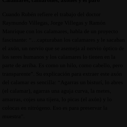
Calamares, camarones, axones y el paro
Cuando Rubén refiere el trabajo del doctor
Raymundo Villegas, Jorge Villegas y Ramón
Manrique con los calamares, habla de un proyecto
fascinante: “…capturaban los calamares y le sacaban
el axón, un nervio que se asemeja al nervio óptico de
los seres humanos y los calamares lo tienen en la
parte de arriba. Es como un hilo, como cabello, pero
transparente”. Su explicación para extraer este axón
del calamar es sencilla: “Agarras un bisturí, lo abres
(el calamar), agarras una aguja curva, la metes,
amarras, cojes una tijera, lo picas (el axón) y lo
colocas en nitrógeno. Eso es para preservar la
muestra”.