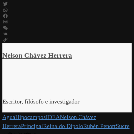
Telegram
Twitter
WhatsApp
Facebook
Gmail
WeChat
VK
Copy
Link
Nelson Chávez Herrera
Escritor, filósofo e investigador
Agua
Hipocampos
IDEA
Nelson Chávez
Herrera
Principal
Reinaldo Dipolo
Rubén Penott
Sucre
publicación anterior