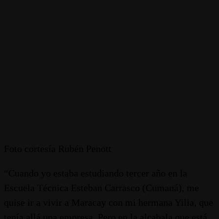
Foto cortesía Rubén Penott
“Cuando yo estaba estudiando tercer año en la
Escuela Técnica Esteban Carrasco (Cumaná), me
quise ir a vivir a Maracay con mi hermana Yilia, que
tenía allá una empresa. Pero en la alcabala que está