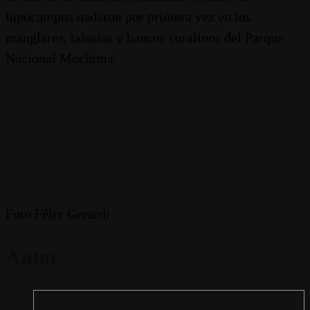
hipocampos nadaron por primera vez en los
manglares, talasias y bancos coralinos del Parque
Nacional Mochima.
Foto Félix Gerardi
Autor