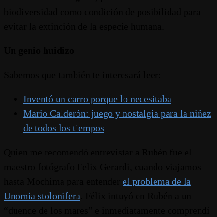
biodiversidad como condición de posibilidad para
evitar la extinción de la especie humana.
Un genio huidizo
Sabemos que también te interesará leer:
Inventó un carro porque lo necesitaba
Mario Calderón: juego y nostalgia para la niñez
de todos los tiempos
Quien me recomendó entrevistar a Rubén fue el
maestro fotógrafo Felix Gerardi, cuando viajamos
hasta Mochima para entender
el problema de la
Unomia stolonifera
. Félix intuyó en Rubén a un
“duende de los mares” e inmediatamente comprendí