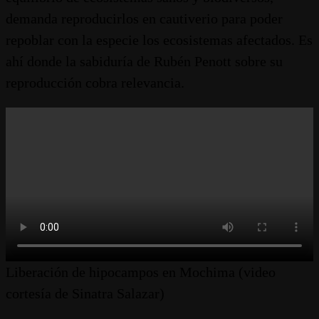
demanda reproducirlos en cautiverio para poder
repoblar con la especie los ecosistemas afectados. Es
ahí donde la sabiduría de Rubén Penott sobre su
reproducción cobra relevancia.
Liberación de hipocampos en Mochima (video
cortesía de Sinatra Salazar)