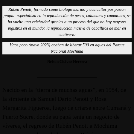
Rubén Penott, formado como biólogo marino y acuicultor por pasión
propia, especialista en la reproducción de peces, calamares y camarones, se
ha vuelto una celebridad gracias a un proceso del que no hay mayores
registros en el mundo: la reproducción masiva de caballitos de mar en
cautiverio
Hace poco (mayo 2023) acaban de liberar 500 en aguas del Parque
Nacional Mochima
Nelson Chávez Herrera
____________________
Nacido en la “tierra de muchas aguas”, en 1954, de
la simiente de Samuel Dario Penott y Rosa
Margarita Figueroa, luego de criarse entre Cumaná y
Puerto Sucre, donde su papá tenía un negocio de
víveres, el regreso de Rubén Penott a Mochima