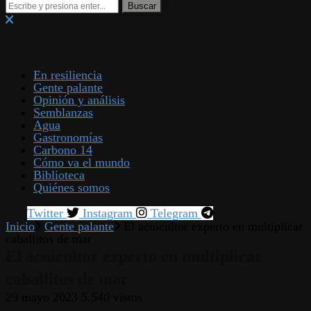
En resiliencia
Gente palante
Opinión y análisis
Semblanzas
Agua
Gastronomías
Carbono 14
Cómo va el mundo
Biblioteca
Quiénes somos
Twitter
Instagram
Telegram
Inicio
Gente palante
El acuicultor experto en multiplicar
caballitos de mar
El acuicultor experto en multiplicar
caballitos de mar
29 mayo 2023
5.540
vistos