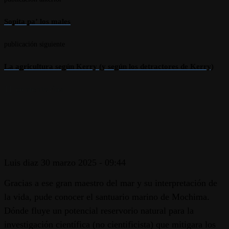
Sopita paʼ los males
publicación siguiente
La agricultura según Kerry (y según los detractores de Kerry)
11 comentarios
Luis diaz
30 marzo 2025 - 09:44
Gracias a ese gran maestro del mar y su interpretación de
la vida, pude conocer el santuario marino de Mochima.
Dónde fluye un potencial reservorio natural para la
investigación científica (no cientificista) que mitigara los