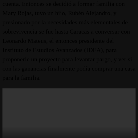
cuenta. Entonces se decidió a formar familia con
Mary Rojas, tuvo un hijo, Rubén Alejandro, y
presionado por la necesidades más elementales de
sobrevivencia se fue hasta Caracas a conversar con
Leonardo Mateus, el entonces presidente del
Instituto de Estudios Avanzados (IDEA), para
proponerle un proyecto para levantar pargo, y ver si
con las ganancias finalmente podía comprar una casa
para la familia.