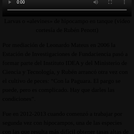
Larvas o «alevines» de hipocampo en tanque (video
cortesía de Rubén Penott)
Por mediación de Leonardo Mateus en 2006 la
Estación de Investigaciones de Fundaciencia pasó a
formar parte del Instituto IDEA y del Ministerio de
Ciencia y Tecnología, y Rubén arrancó otra vez con
el cultivo de peces: “Con la Paguara. El pargo se
puede, pero es complicado. Hay que darles las
condiciones”.
Fue en 2012-2013 cuando comenzó a trabajar por
segunda vez con hipocampos, una de las especies
con las que resulta más difícil obtener tasas altas de