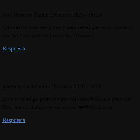
José Roberto Duque
29 marzo 2026 - 08:24
Qué suerte para esa joven y para usted que se conozcan y
que les haya sido de provecho. Abrazos!
Respuesta
yudenny Castellanos
28 marzo 2026 - 10:35
Dios te bendiga grandemente hija mía🫶🏻cada paso que
Des, mamá siempre te va apoyar ❤️🫶🏻mi amor
Respuesta