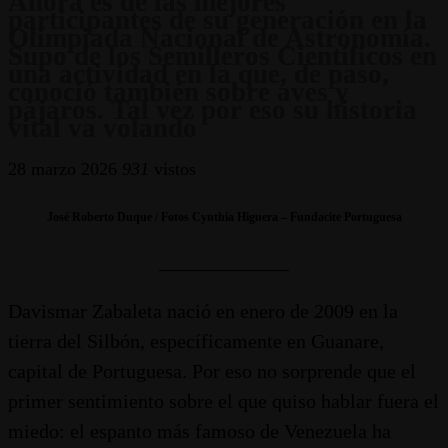
Ahora es de las mejores
participantes de su generación en la
Olimpiada Nacional de Astronomía.
Supo de los Semilleros Científicos en
una actividad en la que, de paso,
conoció también sobre aves y
pájaros. Tal vez por eso su historia
vital va volando
28 marzo 2026
931
vistos
José Roberto Duque / Fotos Cynthia Higuera – Fundacite Portuguesa
_____________
Davismar Zabaleta nació en enero de 2009 en la
tierra del Silbón, específicamente en Guanare,
capital de Portuguesa. Por eso no sorprende que el
primer sentimiento sobre el que quiso hablar fuera el
miedo: el espanto más famoso de Venezuela ha