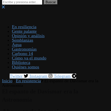
En resiliencia
Gente palante
Opinión y análisis
Semblanzas
Agua
Gastronomías
Carbono 14
Cómo va el mundo
Biblioteca
Quiénes somos
Twitter
Instagram
Telegram
Inicio
En resistencia
El espanto de Davismar era la
Astronomía
El espanto de Davismar era la
Astronomía