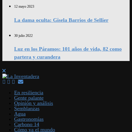
12 mayo 2023
La dama oculta: Gisela Barrios de Sellier
30 julio 2022
Luz en los Páramos: 101 años de vida, 82 como
partera y curandera
En resiliencia
Gente palante
Opinión y análisis
Semblanzas
Agua
Gastronomías
Carbono 14
Cómo va el mundo