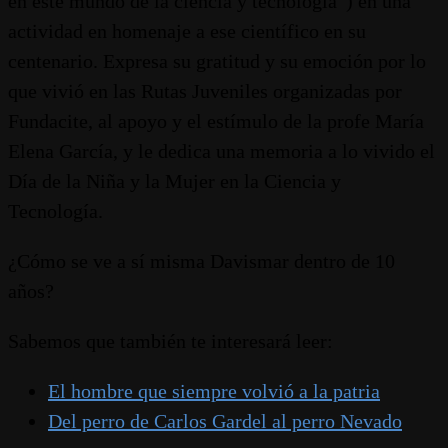
en este mundo de la ciencia y tecnología”) en una
actividad en homenaje a ese científico en su
centenario. Expresa su gratitud y su emoción por lo
que vivió en las Rutas Juveniles organizadas por
Fundacite, al apoyo y el estímulo de la profe María
Elena García, y le dedica una memoria a lo vivido el
Día de la Niña y la Mujer en la Ciencia y
Tecnología.
¿Cómo se ve a sí misma Davismar dentro de 10
años?
Sabemos que también te interesará leer:
El hombre que siempre volvió a la patria
Del perro de Carlos Gardel al perro Nevado