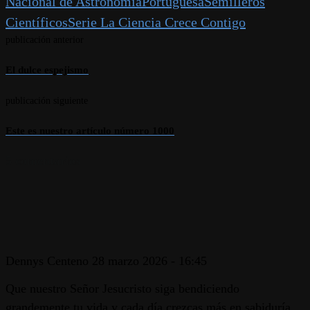
Nacional de Astronomía
Portuguesa
Semilleros
Científicos
Serie La Ciencia Crece Contigo
publicación anterior
El dulce espejismo
publicación siguiente
Este es nuestro artículo número 1000
5 comentarios
Dennys Centeno
28 marzo 2026 - 16:45
Que nuestro Señor Jesucristo siga bendiciendo
grandemente tu vida y cada día crezcas más en sabiduría