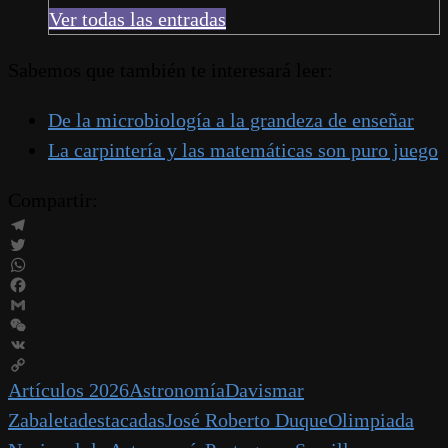
Ver todas las entradas
Sabemos que también te interesará leer:
De la microbiología a la grandeza de enseñar
La carpintería y las matemáticas son puro juego
Compartir:
Telegram
Twitter
WhatsApp
Facebook
Gmail
WeChat
VK
Copy
Artículos 2026
Astronomía
Davismar
Link
Zabaleta
destacadas
José Roberto Duque
Olimpiada