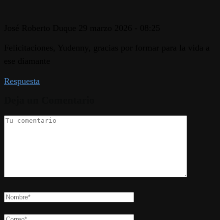
José Roberto Duque
29 marzo 2026 - 08:25
Felicitaciones, Yudenny, gracias por formar para la vida a
ese diamante
Respuesta
Deja un Comentario