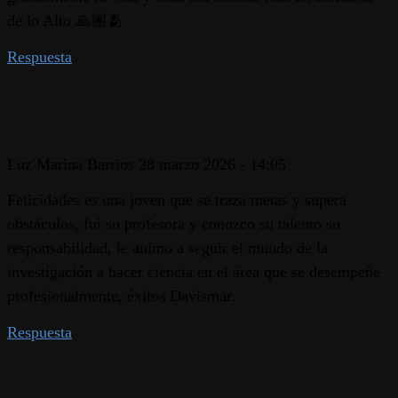
de lo Alto 🙏🏽🫂
Respuesta
Luz Marina Barrios
28 marzo 2026 - 14:05
Felicidades es una joven que se traza metas y supera
obstáculos, fui su profesora y conozco su talento su
responsabilidad, le animo a seguir el mundo de la
investigación a hacer ciencia en el área que se desempeñe
profesionalmente, éxitos Davismar.
Respuesta