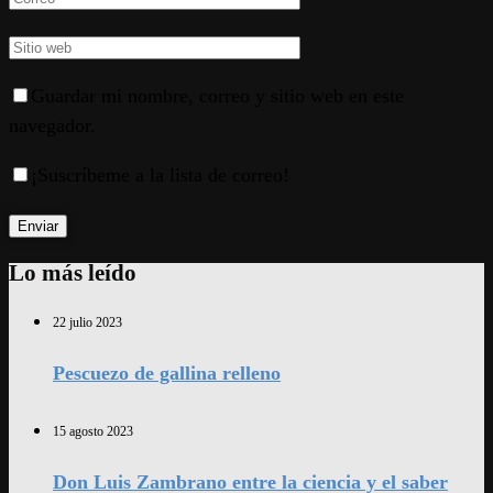
Guardar mi nombre, correo y sitio web en este
navegador.
¡Suscríbeme a la lista de correo!
Lo más leído
22 julio 2023
Pescuezo de gallina relleno
15 agosto 2023
Don Luis Zambrano entre la ciencia y el saber