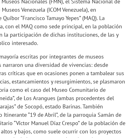
n Museos Nacionales (FMN), el Sistema Nacional de
e Museos Venezuela (ICOM Venezuela), en
 Quíbor “Francisco Tamayo Yepes” (MAQ). La
a, con el MAQ como sede principal, en la población
 la participación de dichas instituciones, de las y
blico interesado.
 mayoría escritas por integrantes de museos
s narraron una diversidad de vivencias: desde
uras críticas que en ocasiones ponen a tambalear sus
ncias, estancamientos y resurgimientos, se plasmaron
toria como el caso del Museo Comunitario de
lmeida”, de Los Arangues (ambas procedentes del
Barajas” de Socopó, estado Barinas. También
o Itinerante “19 de Abril”, de la parroquia Samán de
tario “Víctor Manuel Díaz Crespo” de la población de
altos y bajos, como suele ocurrir con los proyectos