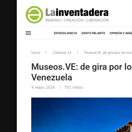
EN RESILIENCIA
GENTE PALANTE
OPINIÓN Y ANÁ
Inicio
Carbono 14
Museos.VE: de gira por los m
Museos.VE: de gira por l
Venezuela
9 mayo 2026
701
vistos