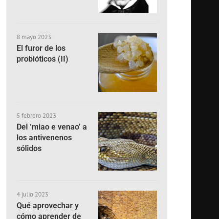
8 mayo 2023
El furor de los
probióticos (II)
5 febrero 2023
Del ‘miao e venao’ a
los antivenenos
sólidos
4 julio 2023
Qué aprovechar y
cómo aprender de