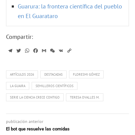
Guarura: la frontera científica del pueblo
en El Guarataro
Compartir:
Telegram
Twitter
WhatsApp
Facebook
Gmail
WeChat
VK
Copy
Link
ARTÍCULOS 2026
DESTACADAS
FLORESMI GÓMEZ
LA GUAIRA
SEMILLEROS CIENTÍFICOS
SERIE LA CIENCIA CRECE CONTIGO
TERESA OVALLES M.
publicación anterior
El bot que resuelve las comidas