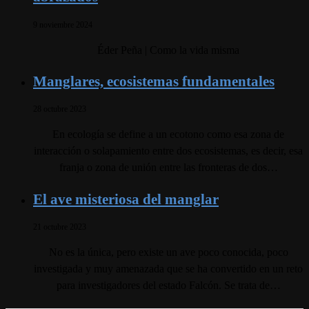
9 noviembre 2024
Éder Peña | Como la vida misma
Manglares, ecosistemas fundamentales
28 octubre 2023
En ecología se define a un ecotono como esa zona de
interacción o solapamiento entre dos ecosistemas, es decir, esa
franja o zona de unión entre las fronteras de dos…
El ave misteriosa del manglar
21 octubre 2023
No es la única, pero existe un ave poco conocida, poco
investigada y muy amenazada que se ha convertido en un reto
para investigadores del estado Falcón. Se trata de…