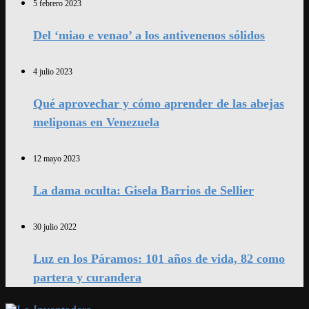
5 febrero 2023
Del ‘miao e venao’ a los antivenenos sólidos
4 julio 2023
Qué aprovechar y cómo aprender de las abejas
meliponas en Venezuela
12 mayo 2023
La dama oculta: Gisela Barrios de Sellier
30 julio 2022
Luz en los Páramos: 101 años de vida, 82 como
partera y curandera