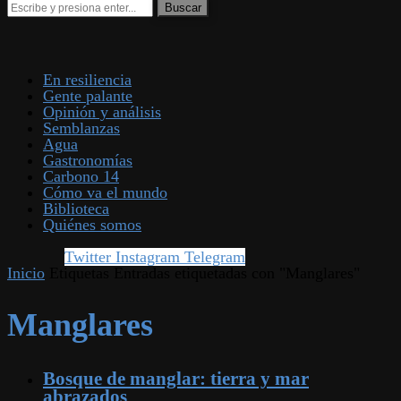
En resiliencia
Gente palante
Opinión y análisis
Semblanzas
Agua
Gastronomías
Carbono 14
Cómo va el mundo
Biblioteca
Quiénes somos
Twitter
Instagram
Telegram
Inicio
Etiquetas
Entradas etiquetadas con "Manglares"
Manglares
Bosque de manglar: tierra y mar
abrazados