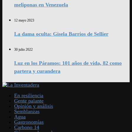
meliponas en Venezuela
12 mayo 2023
La dama oculta: Gisela Barrios de Sellier
30 julio 2022
Luz en los Páramos: 101 años de vida, 82 como
partera y curandera
En resiliencia
Gente palante
Opinión y análisis
Semblanzas
Agua
Gastronomías
Carbono 14