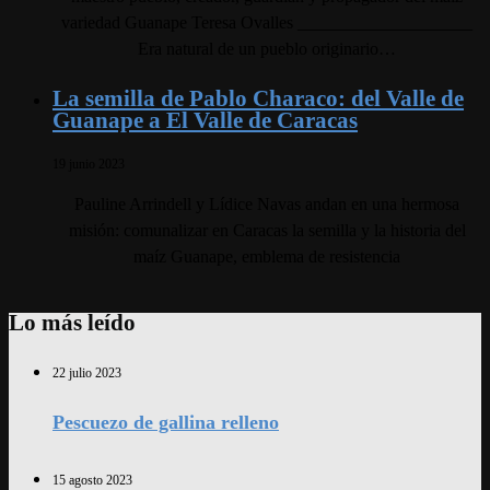
variedad Guanape Teresa Ovalles ____________________
Era natural de un pueblo originario…
La semilla de Pablo Characo: del Valle de
Guanape a El Valle de Caracas
19 junio 2023
Pauline Arrindell y Lídice Navas andan en una hermosa
misión: comunalizar en Caracas la semilla y la historia del
maíz Guanape, emblema de resistencia
Lo más leído
22 julio 2023
Pescuezo de gallina relleno
15 agosto 2023