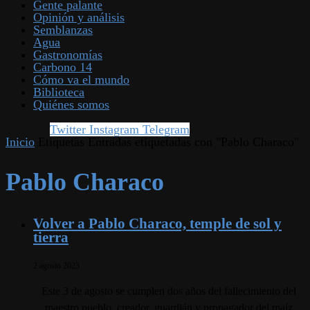
Gente palante
Opinión y análisis
Semblanzas
Agua
Gastronomías
Carbono 14
Cómo va el mundo
Biblioteca
Quiénes somos
Twitter
Instagram
Telegram
Inicio
Etiquetas
Entradas etiquetadas con "Pablo Characo"
Pablo Characo
Volver a Pablo Characo, temple de sol y
tierra
2 agosto 2023
Este 3 de agosto se cumplen dos años del fallecimiento del
maestro pueblo, creador, guardián y propagador del maíz