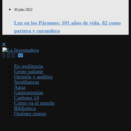
30 julio 2022
Luz en los Páramos: 101 años de vida, 82 como
partera y curandera
En resiliencia
Gente palante
Opinión y análisis
Semblanzas
Agua
Gastronomías
Carbono 14
Cómo va el mundo
Biblioteca
Quiénes somos