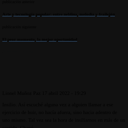
publicación anterior
Arte y tecnología popular: entre neblina, melodía y frailejón
publicación siguiente
El peor momento, la mejor oportunidad
3 comentarios
Lionel Muñoz Paz
17 abril 2022 - 19:29
Insilio. Así escuché alguna vez a alguien llamar a ese
ejercicio de huir, no hacía afuera, sino hacia adentro de
uno mismo. Tal vez sea la hora de insiliarnos en más de un
sentido. Chapó.