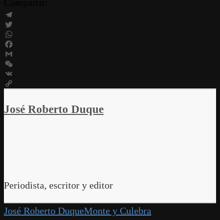
Compartir:
Telegram
Twitter
WhatsApp
Facebook
Gmail
WeChat
VK
Copy
Link
José Roberto Duque
Periodista, escritor y editor
José Roberto Duque
Monte y Culebra