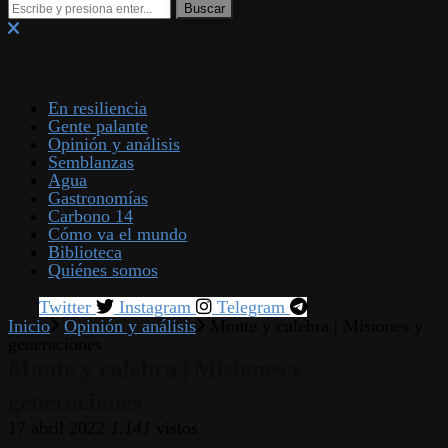
En resiliencia
Gente palante
Opinión y análisis
Semblanzas
Agua
Gastronomías
Carbono 14
Cómo va el mundo
Biblioteca
Quiénes somos
Twitter
Instagram
Telegram
Inicio
Opinión y análisis
Monte y culebra | Misiones y
generaciones
Monte y culebra | Misiones y
generaciones
17 abril 2022
1.141
vistos