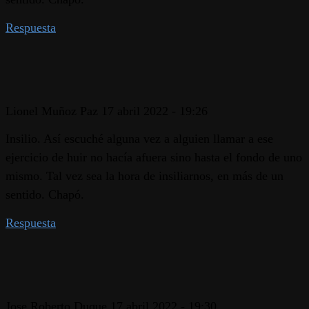
Respuesta
Lionel Muñoz Paz
17 abril 2022 - 19:26
Insilio. Así escuché alguna vez a alguien llamar a ese
ejercicio de huir no hacía afuera sino hasta el fondo de uno
mismo. Tal vez sea la hora de insiliarnos, en más de un
sentido. Chapó.
Respuesta
Jose Roberto Duque
17 abril 2022 - 19:30