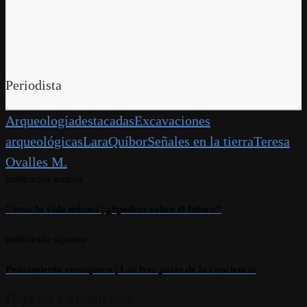
Periodista
Arqueología
destacadas
Excavaciones
arqueológicas
Lara
Quíbor
Señales en la tierra
Teresa
Ovalles M.
publicación anterior
Como la vida misma | ¿Spoilers sobre el futuro?
publicación siguiente
Pensamiento conuquero | Las tres patas de la conciencia
Deja un Comentario