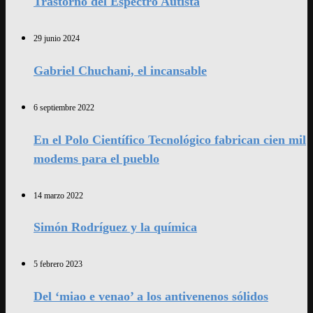
Trastorno del Espectro Autista
29 junio 2024
Gabriel Chuchani, el incansable
6 septiembre 2022
En el Polo Científico Tecnológico fabrican cien mil
modems para el pueblo
14 marzo 2022
Simón Rodríguez y la química
5 febrero 2023
Del ‘miao e venao’ a los antivenenos sólidos