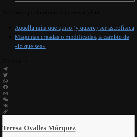
Sabemos que también te interesará leer:
Aquella niña que quiso (y quiere) ser astrofísica
Máquinas creadas o modificadas, a cambio de
«lo que sea»
Compartir:
Telegram
Twitter
WhatsApp
Facebook
Gmail
WeChat
VK
Copy
Link
Teresa Ovalles Márquez