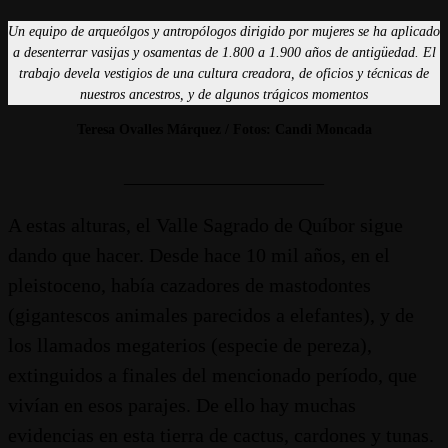
Un equipo de arqueólgos y antropólogos dirigido por mujeres se ha aplicado
a desenterrar vasijas y osamentas de 1.800 a 1.900 años de antigüedad. El
trabajo devela vestigios de una cultura creadora, de oficios y técnicas de
nuestros ancestros, y de algunos trágicos momentos
Teresa Ovalles Márquez / Fotos: Candi Moncada
____________________
A estas alturas, el Valle Sagrado de Quíbor sigue
dando que hacer. Desde hace 10 mil años, en el
pleistoceno, había cazadores de mastodontes
(gigantescos animales parecidos a elefantes), y de
los llamados megaterios (especie de pereza),
extinguidos a finales del mencionado período, que
vivían en esos parajes. De ello hay muchas
evidencias en esta tierra de cactus, cardones y tunas.