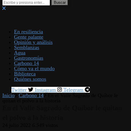
En resiliencia
Gente palante
Opinión y análisis
Semblanzas
Agua
Gastronomías
Carbono 14
Cómo va el mundo
Biblioteca
Quiénes somos
Twitter
Instagram
Telegram
Inicio
Carbono 14
En el Valle Sagrado de Quíbor le
quitan el polvo a la historia
En el Valle Sagrado de Quíbor le quitan
el polvo a la historia
24 julio 2022
6.549
vistos