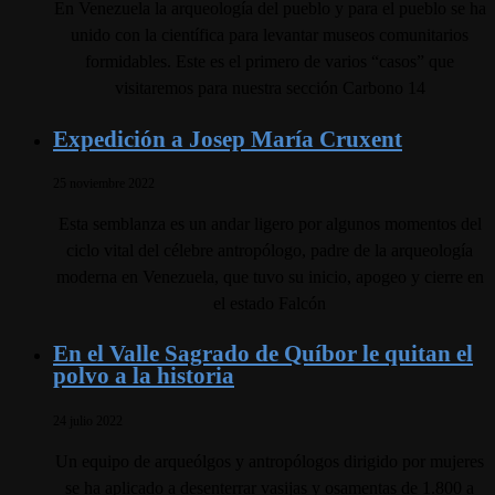
En Venezuela la arqueología del pueblo y para el pueblo se ha
unido con la científica para levantar museos comunitarios
formidables. Este es el primero de varios “casos” que
visitaremos para nuestra sección Carbono 14
Expedición a Josep María Cruxent
25 noviembre 2022
Esta semblanza es un andar ligero por algunos momentos del
ciclo vital del célebre antropólogo, padre de la arqueología
moderna en Venezuela, que tuvo su inicio, apogeo y cierre en
el estado Falcón
En el Valle Sagrado de Quíbor le quitan el
polvo a la historia
24 julio 2022
Un equipo de arqueólgos y antropólogos dirigido por mujeres
se ha aplicado a desenterrar vasijas y osamentas de 1.800 a