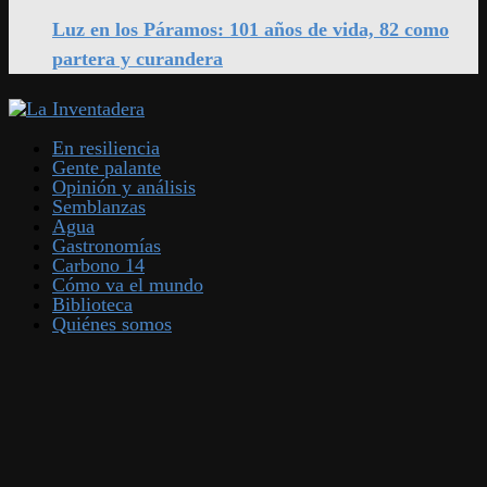
Luz en los Páramos: 101 años de vida, 82 como
partera y curandera
En resiliencia
Gente palante
Opinión y análisis
Semblanzas
Agua
Gastronomías
Carbono 14
Cómo va el mundo
Biblioteca
Quiénes somos