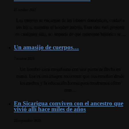
21 octubre 2023
Las mujeres se encargan de las labores domésticas, cuidan a
sus hijos, mientras el hombre trabaja. Esta idea está presente
en cualquier sitio, no importa de qué momento histórico se…
Un amasijo de cuerpos…
7 octubre 2023
Un hombre caza megafauna con una punta de flecha en
mano. Esa es una imagen recurrente que nos enseñan desde
los medios y la educación formal para mostrarnos cómo
eran…
En Sicarigua conviven con el ancestro que
vivió allí hace miles de años
23 septiembre 2023