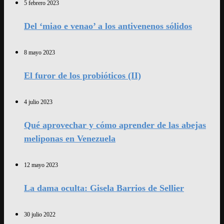
5 febrero 2023
Del ‘miao e venao’ a los antivenenos sólidos
8 mayo 2023
El furor de los probióticos (II)
4 julio 2023
Qué aprovechar y cómo aprender de las abejas
meliponas en Venezuela
12 mayo 2023
La dama oculta: Gisela Barrios de Sellier
30 julio 2022