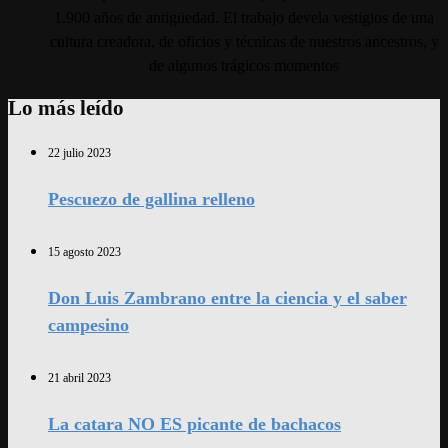
1.900 años de antigüedad. El trabajo devela vestigios de una
cultura creadora, de oficios y técnicas de nuestros ancestros, y
de algunos trágicos momentos
Lo más leído
22 julio 2023
Pescuezo de gallina relleno
15 agosto 2023
Don Luis Zambrano entre la ciencia y el saber
campesino
21 abril 2023
La catara NO ES picante de bachacos