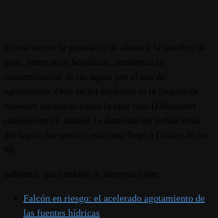
En ese sector la ganadería de altura y la siembra de
papa, entre otras hortalizas, aumentan la
contaminación de las aguas por el uso de
agrotóxicos. Otro factor probable es la llegada de
especies invasoras como la rana toro (
Lithobates
catesbeianus
), aunque la disminución poblacional
del sapito fue previa, esta rana llegó a finales de los
90.
Sabemos que también te interesará leer:
Falcón en riesgo: el acelerado agotamiento de
las fuentes hídricas