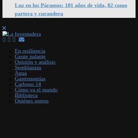
Luz en los Páramos: 101 años de vida, 82 como
partera y curandera
En resiliencia
Gente palante
Opinión y análisis
Semblanzas
Agua
Gastronomías
Carbono 14
Cómo va el mundo
Biblioteca
Quiénes somos