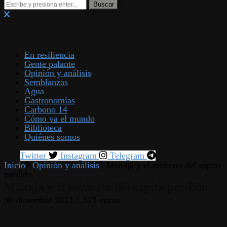
En resiliencia
Gente palante
Opinión y análisis
Semblanzas
Agua
Gastronomías
Carbono 14
Cómo va el mundo
Biblioteca
Quiénes somos
Twitter
Instagram
Telegram
Inicio
Opinión y análisis
Mistajá y el misterio del sapito
perdido
Mistajá y el misterio del sapito perdido
30 diciembre 2023
1.513
vistos