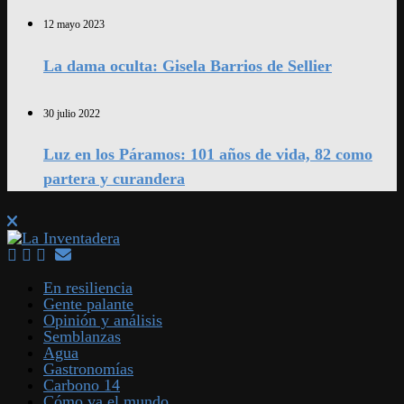
12 mayo 2023
La dama oculta: Gisela Barrios de Sellier
30 julio 2022
Luz en los Páramos: 101 años de vida, 82 como
partera y curandera
En resiliencia
Gente palante
Opinión y análisis
Semblanzas
Agua
Gastronomías
Carbono 14
Cómo va el mundo