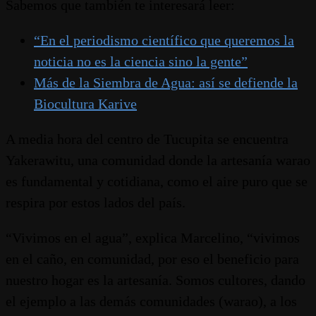
Sabemos que también te interesará leer:
“En el periodismo científico que queremos la
noticia no es la ciencia sino la gente”
Más de la Siembra de Agua: así se defiende la
Biocultura Karive
A media hora del centro de Tucupita se encuentra
Yakerawitu, una comunidad donde la artesanía warao
es fundamental y cotidiana, como el aire puro que se
respira por estos lados del país.
“Vivimos en el agua”, explica Marcelino, “vivimos
en el caño, en comunidad, por eso el beneficio para
nuestro hogar es la artesanía. Somos cultores, dando
el ejemplo a las demás comunidades (warao), a los