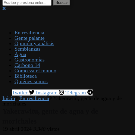
En resiliencia
Gente palante
Opinión y análisis
Semblanzas
Agua
Gastronomías
Carbono 14
Cómo va el mundo
Biblioteca
Quiénes somos
Twitter
Instagram
Telegram
Inicio
En resiliencia
Yakerawitu, gente de agua y de
morichales
Yakerawitu, gente de agua y de
morichales
19 abril 2024
3.340
vistos