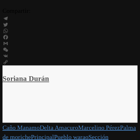
Compartir:
Telegram
Twitter
WhatsApp
Facebook
Gmail
WeChat
VK
Copy
Link
Soriana Durán
Caño Manamo
Delta Amacuro
Marcelino Pérez
Palma
de moriche
Principal
Pueblo warao
Sección