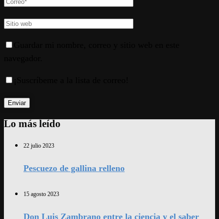
Guardar mi nombre, correo y sitio web en este
navegador.
¡Suscríbeme a la lista de correo!
Lo más leído
22 julio 2023
Pescuezo de gallina relleno
15 agosto 2023
Don Luis Zambrano entre la ciencia y el saber