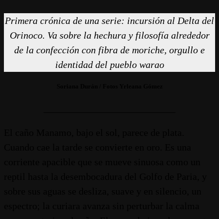
Primera crónica de una serie: incursión al Delta del
Orinoco. Va sobre la hechura y filosofía alrededor
de la confección con fibra de moriche, orgullo e
identidad del pueblo warao
Soriana Durán / Fotos Yrleana Gómez
___________________________
El caño Manamo, bajo el sol, parece de plata.
Cuando cae la tarde se convierte en oro. Es una
corriente apacible que se mueve sinuosa como un
reptil hasta la desembocadura del Golfo de Paria, y
sobre sus aguas se desliza, suave y en silencio, un
espectro; la curiara avanza sin perturbar la calma