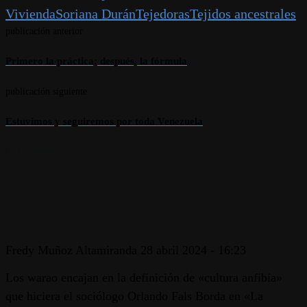
Vivienda
Soriana Durán
Tejedoras
Tejidos ancestrales
publicación anterior
Primero la práctica; después, la fórmula
publicación siguiente
Estuvimos y seguiremos por toda Venezuela
3 comentarios
Fredy Muñoz Altamiranda
28 abril 2024 - 16:23
Los warao encajan en la definición de «cultura anfibia»
que hiciera el sociólogo Orlando Fals Borda en «La