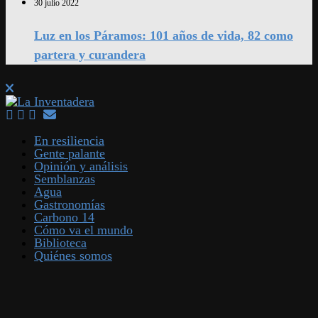
30 julio 2022
Luz en los Páramos: 101 años de vida, 82 como
partera y curandera
En resiliencia
Gente palante
Opinión y análisis
Semblanzas
Agua
Gastronomías
Carbono 14
Cómo va el mundo
Biblioteca
Quiénes somos