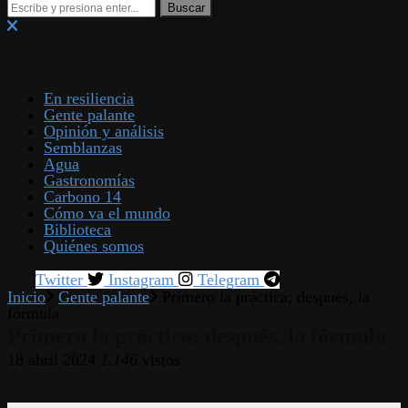
En resiliencia
Gente palante
Opinión y análisis
Semblanzas
Agua
Gastronomías
Carbono 14
Cómo va el mundo
Biblioteca
Quiénes somos
Twitter
Instagram
Telegram
Inicio
Gente palante
Primero la práctica; después, la
fórmula
Primero la práctica; después, la fórmula
18 abril 2024
1.146
vistos