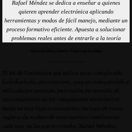
Rafael Méndez se dedica a enseñar a quienes
quieren aprender electrónica aplicando
herramientas y modos de fácil manejo, mediante un
proceso formativo eficiente. Apuesta a solucionar
problemas reales antes de entrarle a la teoría
Alejandro Silva Guevara / Fotos: Luis Escalona
____________________
El kit de Electrónica que utiliza no es complicado.
Está diseñado, precisamente, para ser comprendido y
utilizado por personas interesadas en entender el
funcionamiento de los componentes electrónicos
desde su más básica concepción. Se trata de varias
regletas de madera de unos cuarenta centímetros
cada una, en las que su creador, Rafael Méndez,