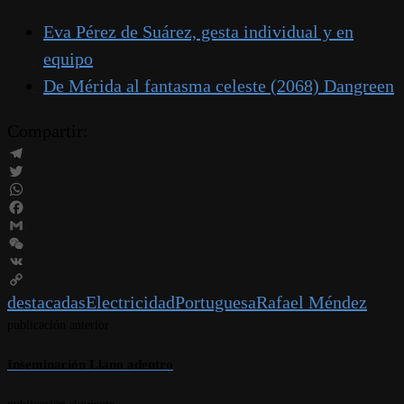
Eva Pérez de Suárez, gesta individual y en
equipo
De Mérida al fantasma celeste (2068) Dangreen
Compartir:
Telegram
Twitter
WhatsApp
Facebook
Gmail
WeChat
VK
Copy
destacadas
Electricidad
Portuguesa
Rafael Méndez
Link
publicación anterior
Inseminación Llano adentro