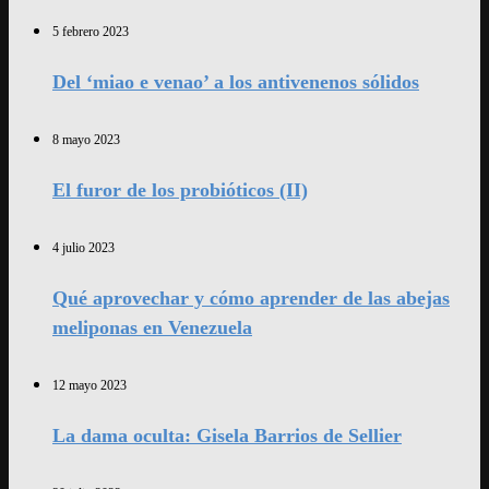
5 febrero 2023
Del ‘miao e venao’ a los antivenenos sólidos
8 mayo 2023
El furor de los probióticos (II)
4 julio 2023
Qué aprovechar y cómo aprender de las abejas
meliponas en Venezuela
12 mayo 2023
La dama oculta: Gisela Barrios de Sellier