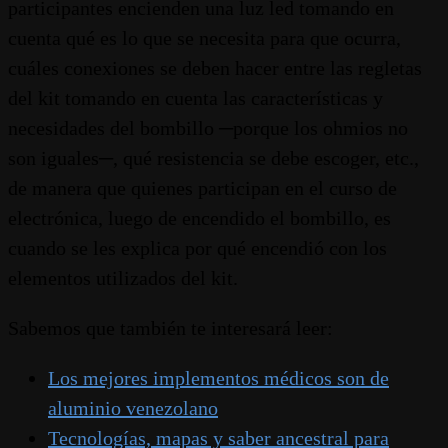
participantes encienden una luz led tomando en
cuenta qué es lo que se necesita para que ocurra,
cuáles conexiones se deben hacer entre las regletas
del kit tomando en cuenta las características y
necesidades del bombillo ─porque los ohmios no
son iguales─, qué resistencia se debe escoger, etc.,
de manera que quienes participan en el curso de
electrónica, luego de encendido el bombillo, es
cuando se les explica por qué encendió con los
elementos utilizados del kit.
Sabemos que también te interesará leer:
Los mejores implementos médicos son de
aluminio venezolano
Tecnologías, mapas y saber ancestral para