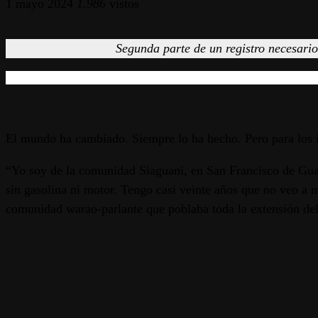
1 mayo 2024
1.986
vistos
Segunda parte de un registro necesari
El mundo ha cambiado. Siempre lo ha hecho. Pero para los i
“Yo soy de la comunidad Siaguani, en San Francisco de Guayo
sin gasolina ni motor. Tengo casi veinte años que no veo a m
comunidad warao-parlante que poblaba toda la extensión de