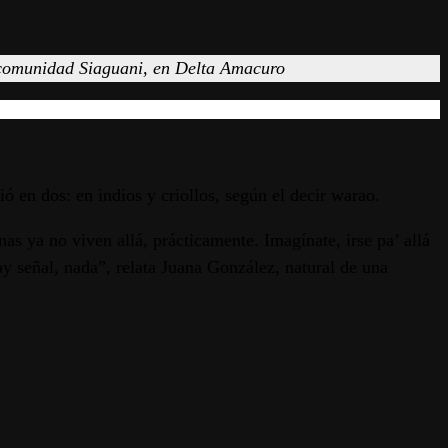
a comunidad Siaguani, en Delta Amacuro
en dos: en indios y criollos, según el decir warao.
s ya no viven allá, prácticamente. Imagínate, irse pa’ allá
y señal, nada”, relata Juana González, natural de una