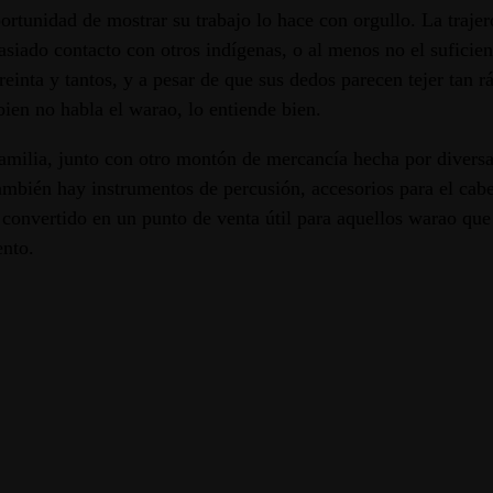
ortunidad de mostrar su trabajo lo hace con orgullo. La trajer
masiado contacto con otros indígenas, o al menos no el sufici
reinta y tantos, y a pesar de que sus dedos parecen tejer tan 
bien no habla el warao, lo entiende bien.
 familia, junto con otro montón de mercancía hecha por diver
mbién hay instrumentos de percusión, accesorios para el cabell
 convertido en un punto de venta útil para aquellos warao que
ento.