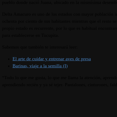
pueblo donde nació Juana, ubicado en la mismísima desembo
Delta Amacuro es uno de los estados con mayor población i
ochenta por ciento de sus habitantes mientras que el resto se
propio estado es recurrente, por lo que es habitual encontra
para establecerse en Tucupita.
Sabemos que también te interesará leer:
El arte de cuidar y entrenar aves de presa
Barinas, viaje a la semilla (I)
“Todo lo que me gusta, lo que me llama la atención, aprend
aprendiendo recién y ya sé tejer. Pantalones, cinturones, fal