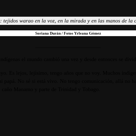
o: tejidos warao en la voz, en la mirada y en las manos de l
Soriana Durán
/ Fotos Yrleana Gómez
________________________
ndígenas el mundo cambió una vez y desde entonces se dividió 
. Es lejos, lejísimo, tengo años que no voy. Muchos indígena
i papá. No sé si está vivo. No tengo comunicación, allá no ha
l caño Manamo y parte de Trinidad y Tobago.