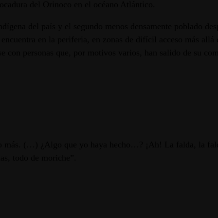
cadura del Orinoco en el océano Atlántico.
ndígena del país y el segundo menos densamente poblado desp
 encuentra en la periferia, en zonas de difícil acceso más allá
rse con personas que, por motivos varios, han salido de su co
o más. (…) ¿Algo que yo haya hecho…? ¡Ah! La falda, la falda
das, todo de moriche”.