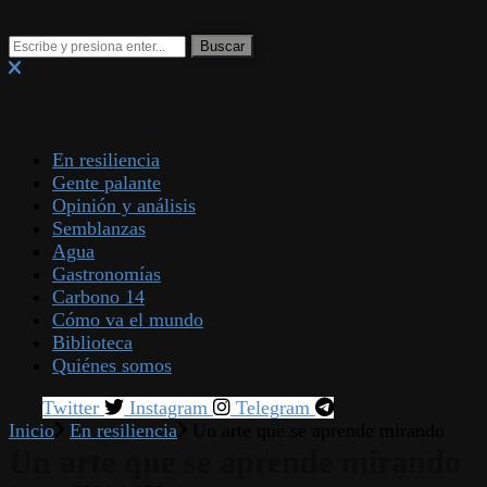
En resiliencia
Gente palante
Opinión y análisis
Semblanzas
Agua
Gastronomías
Carbono 14
Cómo va el mundo
Biblioteca
Quiénes somos
Twitter
Instagram
Telegram
Inicio
En resiliencia
Un arte que se aprende mirando
Un arte que se aprende mirando