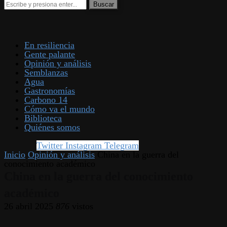
En resiliencia
Gente palante
Opinión y análisis
Semblanzas
Agua
Gastronomías
Carbono 14
Cómo va el mundo
Biblioteca
Quiénes somos
Twitter
Instagram
Telegram
Inicio
Opinión y análisis
China en la guerra del
conocimiento académico
China en la guerra del conocimiento
académico
26 abril 2025
876
vistos