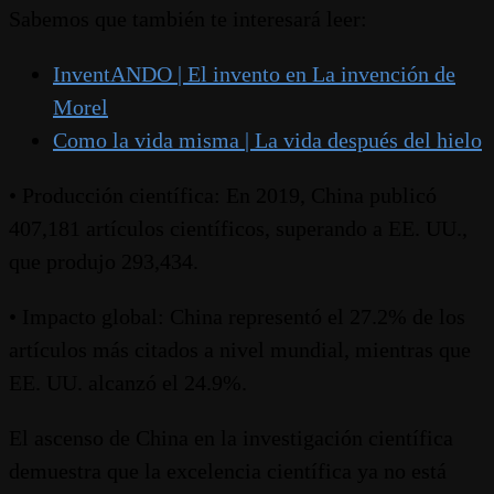
Sabemos que también te interesará leer:
InventANDO | El invento en La invención de
Morel
Como la vida misma | La vida después del hielo
• Producción científica: En 2019, China publicó
407,181 artículos científicos, superando a EE. UU.,
que produjo 293,434.
• Impacto global: China representó el 27.2% de los
artículos más citados a nivel mundial, mientras que
EE. UU. alcanzó el 24.9%.
El ascenso de China en la investigación científica
demuestra que la excelencia científica ya no está