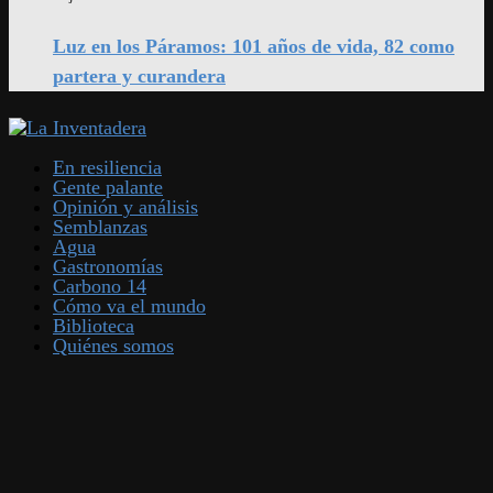
Luz en los Páramos: 101 años de vida, 82 como
partera y curandera
En resiliencia
Gente palante
Opinión y análisis
Semblanzas
Agua
Gastronomías
Carbono 14
Cómo va el mundo
Biblioteca
Quiénes somos