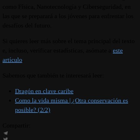
como Física, Nanotecnología y Ciberseguridad, en
las que se preparará a los jóvenes para enfrentar los
desafíos del futuro.
Si quieres leer más sobre el tema principal del texto
e, incluso, verificar estadísticas, asómate a
este
artículo
.
Sabemos que también te interesará leer:
Dragón en clave caribe
Como la vida misma | ¿Otra conservación es
posible? (2/2)
Compartir:
Telegram