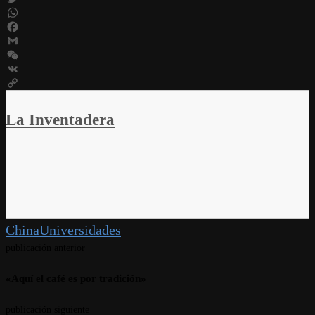
Twitter
WhatsApp
Facebook
Gmail
WeChat
VK
Copy
Link
La Inventadera
China
Universidades
publicación anterior
«Aquí el café es por tradición»
publicación siguiente