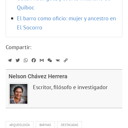
Quíboc
El barro como oficio: mujer y ancestro en
El Socorro
Compartir:
Telegram
Twitter
WhatsApp
Facebook
Gmail
WeChat
VK
Copy
Link
Nelson Chávez Herrera
Escritor, filósofo e investigador
ARQUEOLOGÍA
BARINAS
DESTACADAS