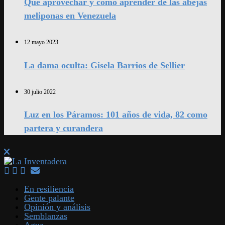
Qué aprovechar y cómo aprender de las abejas
meliponas en Venezuela
12 mayo 2023
La dama oculta: Gisela Barrios de Sellier
30 julio 2022
Luz en los Páramos: 101 años de vida, 82 como
partera y curandera
En resiliencia
Gente palante
Opinión y análisis
Semblanzas