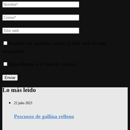
Guardar mi nombre, correo y sitio web en este
navegador.
¡Suscríbeme a la lista de correo!
Lo más leído
22 julio 2023
Pescuezo de gallina relleno