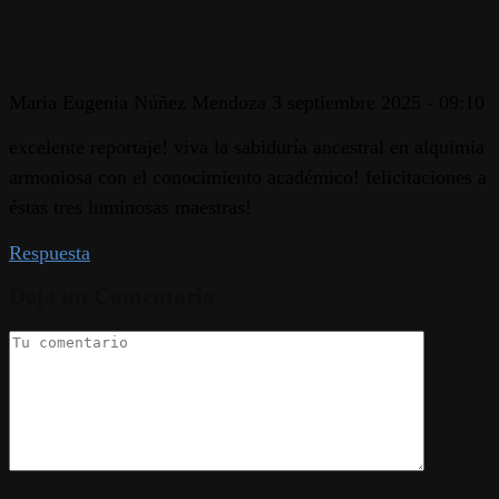
Maria Eugenia Núñez Mendoza
3 septiembre 2025 - 09:10
excelente reportaje! viva la sabiduría ancestral en alquimia
armoniosa con el conocimiento académico! felicitaciones a
éstas tres luminosas maestras!
Respuesta
Deja un Comentario