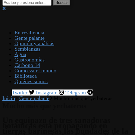
En resiliencia
Gente palante
Opinión y análisis
Semblanzas
Agua
Gastronomías
Carbono 14
Cómo va el mundo
Biblioteca
Quiénes somos
Twitter
Instagram
Telegram
Inicio
Gente palante
Mucho más que yerbateras
Mucho más que yerbateras
Un equipazo de tres sanadoras
botánicas está propagando en
tierras barinesas las bondades de la