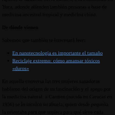
Yuca, adonde atienden también personas a base de
medicina ancestral tropical y medicina china.
De dónde vienen
Sabemos que también te interesará leer:
En nanotecnología es importante el tamaño
Reciclaje extremo: cómo amansar tóxicos
«duros»
En aquella conversa las tres mujeres sanadoras
hablaron del origen de su fascinación y el apego por
la medicina natural: a Carmen (nacida en Caracas en
1956) se lo inculcó su abuela, quien desde pequeña
la orientaba para que supiera para qué sirve cada