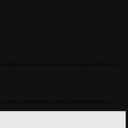
nzoátegui del estado Cojedes, empieza a empinarse el frescor de…
 y ejerce la actitud que nos ha hecho salir victoriosos en los…