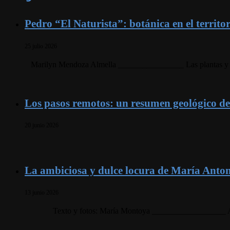
Pedro “El Naturista”: botánica en el territori
25 julio 2026
Marilyn Mendoza Almella ________________ Las plantas y sus 
Los pasos remotos: un resumen geológico de
20 junio 2026
La ambiciosa y dulce locura de María Anto
13 junio 2026
Texto y fotos: María Montoya __________________ Aqu