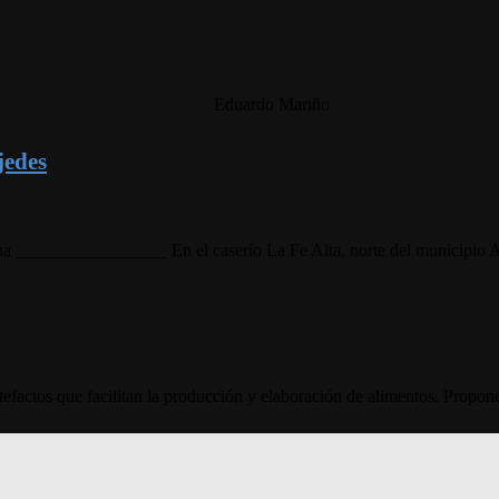
Eduardo Mariño
jedes
a _________________ En el caserío La Fe Alta, norte del municipio A
efactos que facilitan la producción y elaboración de alimentos. Propone