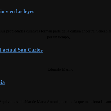
o y en las leyes
propiedades curativas forman parte de la cultura ancestral venezolana
por un tiempo,…
l actual San Carlos
Eduardo Mariño
nia
í vamos a hablar de María Antonia, pero no la que menciona la canc