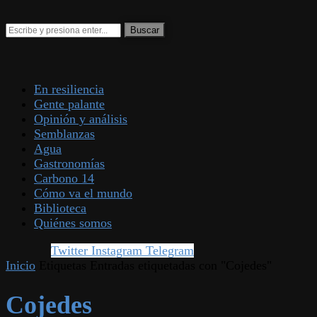
En resiliencia
Gente palante
Opinión y análisis
Semblanzas
Agua
Gastronomías
Carbono 14
Cómo va el mundo
Biblioteca
Quiénes somos
Twitter
Instagram
Telegram
Inicio
Etiquetas
Entradas etiquetadas con "Cojedes"
Cojedes