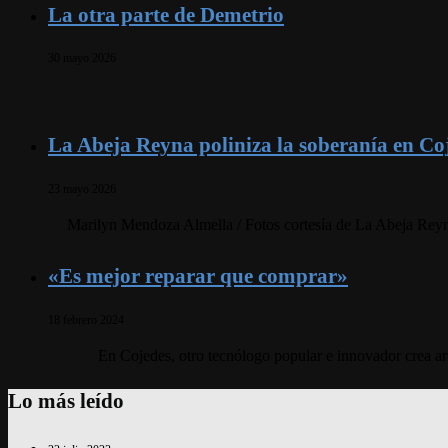
La otra parte de Demetrio
30 mayo 2026
La Abeja Reyna poliniza la soberanía en Co
23 mayo 2026
Marilyn Mendoza Almella / Fotos cortesía de La Abeja Reyn
«Es mejor reparar que comprar»
18 febrero 2024
En Cojedes, otro tecnólogo popular e innovador crea art
Lo más leído