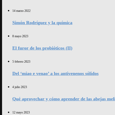
14 marzo 2022
Simón Rodríguez y la química
8 mayo 2023
El furor de los probióticos (II)
5 febrero 2023
Del ‘miao e venao’ a los antivenenos sólidos
4 julio 2023
Qué aprovechar y cómo aprender de las abejas mel
12 mayo 2023