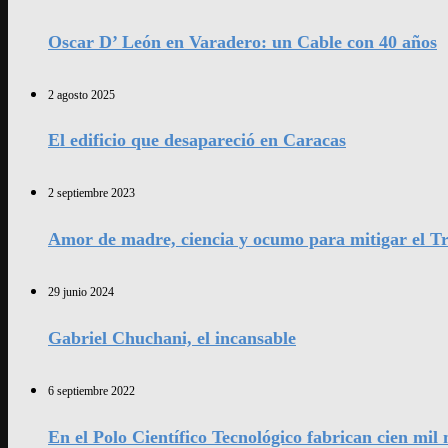
Oscar D’ León en Varadero: un Cable con 40 años
2 agosto 2025
El edificio que desapareció en Caracas
2 septiembre 2023
Amor de madre, ciencia y ocumo para mitigar el Tr
29 junio 2024
Gabriel Chuchani, el incansable
6 septiembre 2022
En el Polo Científico Tecnológico fabrican cien mi