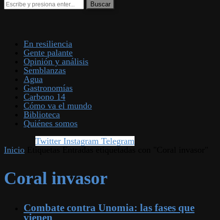
En resiliencia
Gente palante
Opinión y análisis
Semblanzas
Agua
Gastronomías
Carbono 14
Cómo va el mundo
Biblioteca
Quiénes somos
Twitter
Instagram
Telegram
Inicio
Etiquetas
Entradas etiquetadas con "Coral invasor"
Coral invasor
Combate contra Unomia: las fases que
vienen