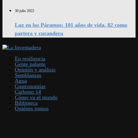
30 julio 2022
Luz en los Páramos: 101 años de vida, 82 como
partera y curandera
En resiliencia
Gente palante
Opinión y análisis
Semblanzas
Agua
Gastronomías
Carbono 14
Cómo va el mundo
Biblioteca
Quiénes somos