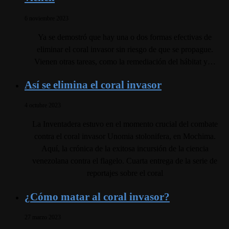
6 noviembre 2023
Ya se demostró que hay una o dos formas efectivas de
eliminar el coral invasor sin riesgo de que se propague.
Vienen otras tareas, como la remediación del hábitat y…
Así se elimina el coral invasor
4 octubre 2023
La Inventadera estuvo en el momento crucial del combate
contra el coral invasor Unomia stolonifera, en Mochima.
Aquí, la crónica de la exitosa incursión de la ciencia
venezolana contra el flagelo. Cuarta entrega de la serie de
reportajes sobre el coral
¿Cómo matar al coral invasor?
27 marzo 2023