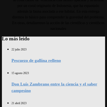
por un coral originario de Indonesia, que ha espantado
además la fauna asociada a ese hábitat. En esta entrega
diremos lo básico para comprender la gravedad del problema.
En otras, detallaremos la acción de las científicas y científicos
nacionales
Lo más leído
22 julio 2023
Pescuezo de gallina relleno
15 agosto 2023
Don Luis Zambrano entre la ciencia y el saber
campesino
21 abril 2023