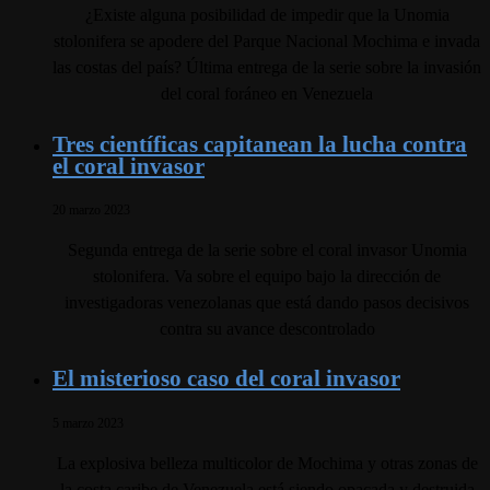
¿Existe alguna posibilidad de impedir que la Unomia
stolonifera se apodere del Parque Nacional Mochima e invada
las costas del país? Última entrega de la serie sobre la invasión
del coral foráneo en Venezuela
Tres científicas capitanean la lucha contra
el coral invasor
20 marzo 2023
Segunda entrega de la serie sobre el coral invasor Unomia
stolonifera. Va sobre el equipo bajo la dirección de
investigadoras venezolanas que está dando pasos decisivos
contra su avance descontrolado
El misterioso caso del coral invasor
5 marzo 2023
La explosiva belleza multicolor de Mochima y otras zonas de
la costa caribe de Venezuela está siendo opacada y destruida