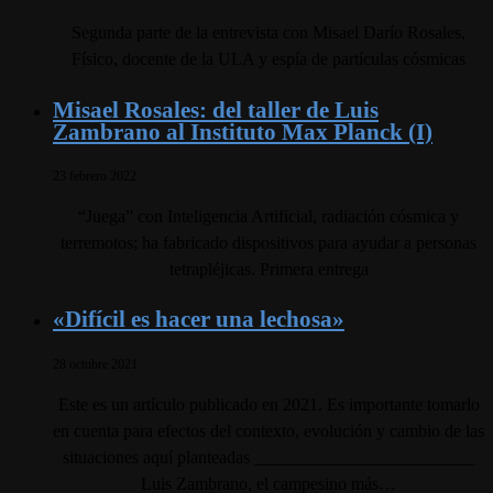
Segunda parte de la entrevista con Misael Darío Rosales,
Físico, docente de la ULA y espía de partículas cósmicas
Misael Rosales: del taller de Luis
Zambrano al Instituto Max Planck (I)
23 febrero 2022
“Juega” con Inteligencia Artificial, radiación cósmica y
terremotos; ha fabricado dispositivos para ayudar a personas
tetrapléjicas. Primera entrega
«Difícil es hacer una lechosa»
28 octubre 2021
Este es un artículo publicado en 2021. Es importante tomarlo
en cuenta para efectos del contexto, evolución y cambio de las
situaciones aquí planteadas _________________________
Luis Zambrano, el campesino más…