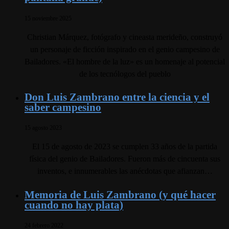
15 noviembre 2025
Christian Márquez, fotógrafo y cineasta merideño, construyó
un personaje de ficción inspirado en el genio campesino de
Bailadores. «El hombre de la luz» es un homenaje al potencial
de los tecnólogos del pueblo
Don Luis Zambrano entre la ciencia y el
saber campesino
15 agosto 2023
El 15 de agosto de 2023 se cumplen 33 años de la partida
física del genio de Bailadores. Fueron más de cincuenta sus
inventos, e innumerables las anécdotas que afianzan…
Memoria de Luis Zambrano (y qué hacer
cuando no hay plata)
24 febrero 2022