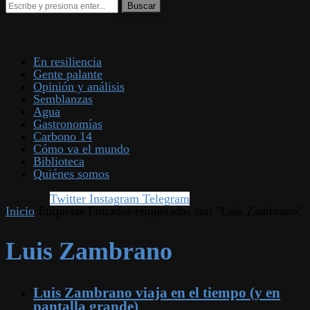
En resiliencia
Gente palante
Opinión y análisis
Semblanzas
Agua
Gastronomías
Carbono 14
Cómo va el mundo
Biblioteca
Quiénes somos
Twitter
Instagram
Telegram
Inicio
Etiquetas
Entradas etiquetadas con "Luis Zambrano"
Luis Zambrano
Luis Zambrano viaja en el tiempo (y en
pantalla grande)