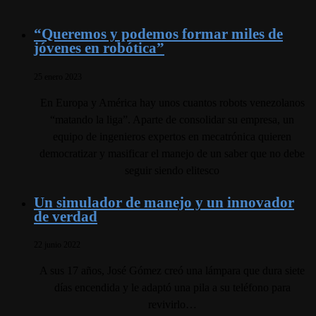
“Queremos y podemos formar miles de
jóvenes en robótica”
25 enero 2023
En Europa y América hay unos cuantos robots venezolanos
“matando la liga”. Aparte de consolidar su empresa, un
equipo de ingenieros expertos en mecatrónica quieren
democratizar y masificar el manejo de un saber que no debe
seguir siendo elitesco
Un simulador de manejo y un innovador
de verdad
22 junio 2022
A sus 17 años, José Gómez creó una lámpara que dura siete
días encendida y le adaptó una pila a su teléfono para
revivirlo…