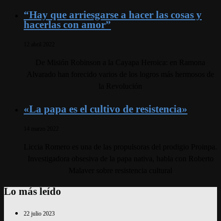
“Hay que arriesgarse a hacer las cosas y
hacerlas con amor”
12 abril 2022
De Misión Robinson a la Cayapa Heroica: en Ramona
Alvarado han forecido varios de los logros más hermosos de
la Revolución
«La papa es el cultivo de resistencia»
14 marzo 2022
Liccia Romero es una de las propulsoras del prodigio Proinpa.
Investigadora obsesiva de la papa nativa, habla con Roberto
Malaver sobre resistencia cultural
Lo más leído
22 julio 2023