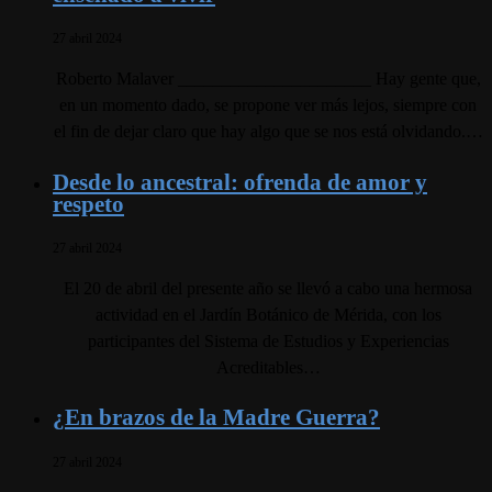
27 abril 2024
Roberto Malaver ______________________ Hay gente que,
en un momento dado, se propone ver más lejos, siempre con
el fin de dejar claro que hay algo que se nos está olvidando.…
Desde lo ancestral: ofrenda de amor y
respeto
27 abril 2024
El 20 de abril del presente año se llevó a cabo una hermosa
actividad en el Jardín Botánico de Mérida, con los
participantes del Sistema de Estudios y Experiencias
Acreditables…
¿En brazos de la Madre Guerra?
27 abril 2024