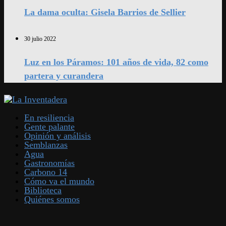
La dama oculta: Gisela Barrios de Sellier
30 julio 2022
Luz en los Páramos: 101 años de vida, 82 como
partera y curandera
En resiliencia
Gente palante
Opinión y análisis
Semblanzas
Agua
Gastronomías
Carbono 14
Cómo va el mundo
Biblioteca
Quiénes somos