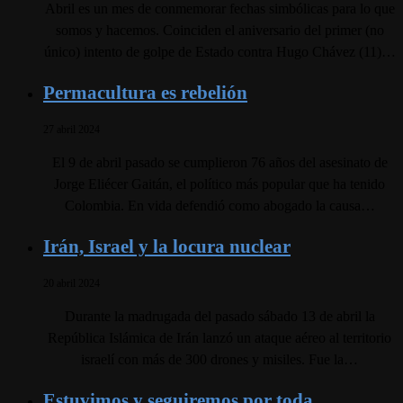
Abril es un mes de conmemorar fechas simbólicas para lo que
somos y hacemos. Coinciden el aniversario del primer (no
único) intento de golpe de Estado contra Hugo Chávez (11)…
Permacultura es rebelión
27 abril 2024
El 9 de abril pasado se cumplieron 76 años del asesinato de
Jorge Eliécer Gaitán, el político más popular que ha tenido
Colombia. En vida defendió como abogado la causa…
Irán, Israel y la locura nuclear
20 abril 2024
Durante la madrugada del pasado sábado 13 de abril la
República Islámica de Irán lanzó un ataque aéreo al territorio
israelí con más de 300 drones y misiles. Fue la…
Estuvimos y seguiremos por toda