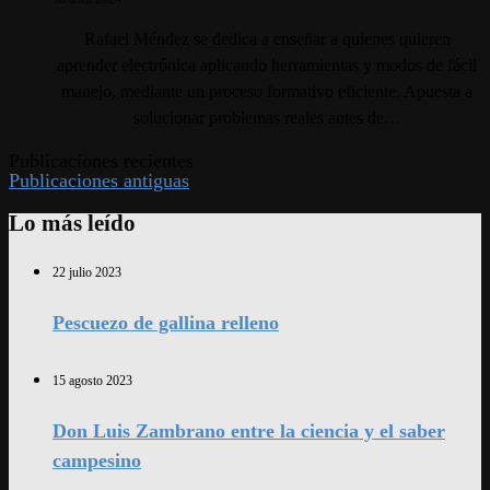
Rafael Méndez se dedica a enseñar a quienes quieren
aprender electrónica aplicando herramientas y modos de fácil
manejo, mediante un proceso formativo eficiente. Apuesta a
solucionar problemas reales antes de…
Publicaciones recientes
Publicaciones antiguas
Lo más leído
22 julio 2023
Pescuezo de gallina relleno
15 agosto 2023
Don Luis Zambrano entre la ciencia y el saber
campesino