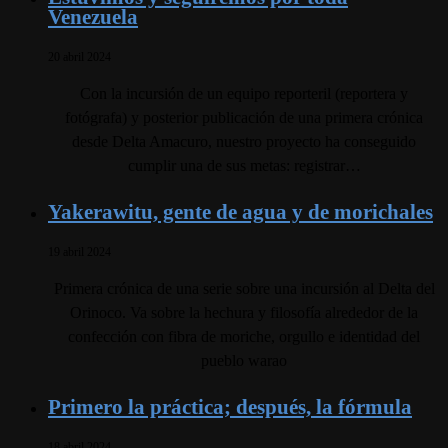
Venezuela
20 abril 2024
Con la incursión de un equipo reporteril (reportera y
fotógrafa) y posterior publicación de una primera crónica
desde Delta Amacuro, nuestro proyecto ha conseguido
cumplir una de sus metas: registrar…
Yakerawitu, gente de agua y de morichales
19 abril 2024
Primera crónica de una serie sobre una incursión al Delta del
Orinoco. Va sobre la hechura y filosofía alrededor de la
confección con fibra de moriche, orgullo e identidad del
pueblo warao
Primero la práctica; después, la fórmula
18 abril 2024