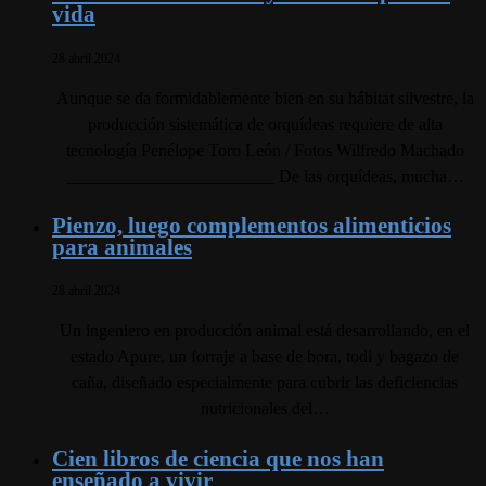
vida
28 abril 2024
Aunque se da formidablemente bien en su hábitat silvestre, la
producción sistemática de orquídeas requiere de alta
tecnología Penélope Toro León / Fotos Wilfredo Machado
________________________ De las orquídeas, mucha…
Pienzo, luego complementos alimenticios
para animales
28 abril 2024
Un ingeniero en producción animal está desarrollando, en el
estado Apure, un forraje a base de bora, todi y bagazo de
caña, diseñado especialmente para cubrir las deficiencias
nutricionales del…
Cien libros de ciencia que nos han
enseñado a vivir