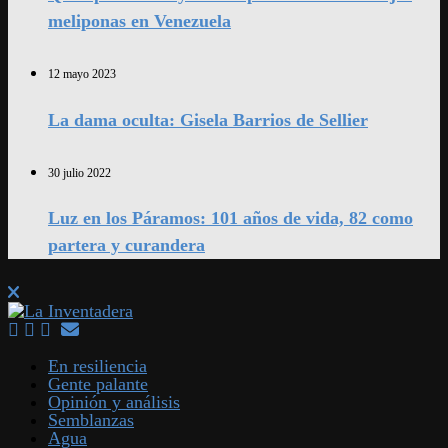
meliponas en Venezuela
12 mayo 2023
La dama oculta: Gisela Barrios de Sellier
30 julio 2022
Luz en los Páramos: 101 años de vida, 82 como
partera y curandera
En resiliencia
Gente palante
Opinión y análisis
Semblanzas
Agua