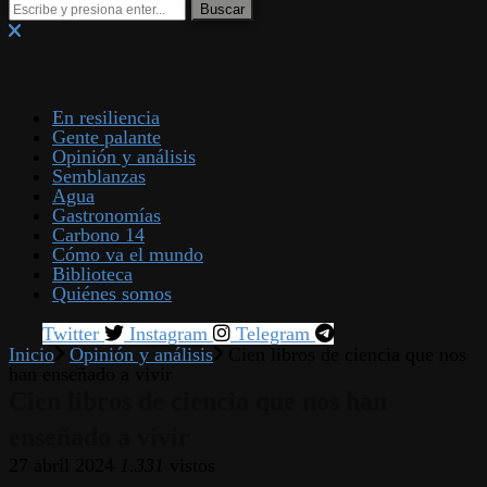
En resiliencia
Gente palante
Opinión y análisis
Semblanzas
Agua
Gastronomías
Carbono 14
Cómo va el mundo
Biblioteca
Quiénes somos
Twitter
Instagram
Telegram
Inicio
Opinión y análisis
Cien libros de ciencia que nos
han enseñado a vivir
Cien libros de ciencia que nos han
enseñado a vivir
27 abril 2024
1.331
vistos