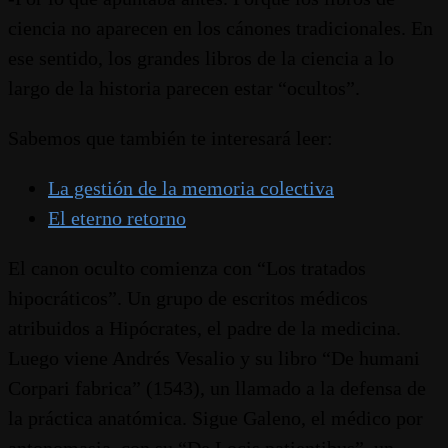
ciencia no aparecen en los cánones tradicionales. En
ese sentido, los grandes libros de la ciencia a lo
largo de la historia parecen estar “ocultos”.
Sabemos que también te interesará leer:
La gestión de la memoria colectiva
El eterno retorno
El canon oculto comienza con “Los tratados
hipocráticos”. Un grupo de escritos médicos
atribuidos a Hipócrates, el padre de la medicina.
Luego viene Andrés Vesalio y su libro “De humani
Corpari fabrica” (1543), un llamado a la defensa de
la práctica anatómica. Sigue Galeno, el médico por