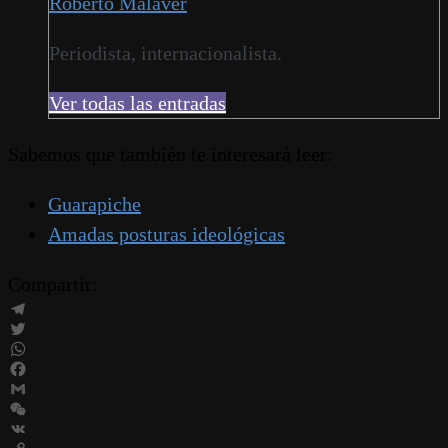
Roberto Malaver
Periodista, internacionalista.
Ver todas las entradas
Sabemos que también te interesará leer:
Guarapiche
Amadas posturas ideológicas
Compartir:
Telegram
Twitter
WhatsApp
Facebook
Gmail
WeChat