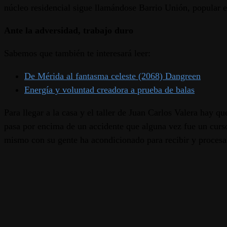
núcleo residencial sigue llamándose Barrio Unión, popular es
Ante la adversidad, trabajo duro
Sabemos que también te interesará leer:
De Mérida al fantasma celeste (2068) Dangreen
Energía y voluntad creadora a prueba de balas
Para llegar a la casa y el taller de Juan Carlos Valera hay 
pasa por encima de un accidente que alguna vez fue un curso
mismo con su gente ha acondicionado para recibir y procesar