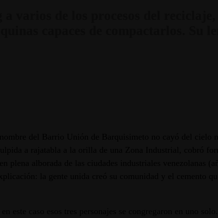
a varios de los procesos del reciclaje,
áquinas capaces de compactarlos. Su le
ombre del Barrio Unión de Barquisimeto no cayó del cielo ni
pida a rajatabla a la orilla de una Zona Industrial, cobró fo
en plena alborada de las ciudades industriales venezolanas (añ
xplicación: la gente unida creó su comunidad y el cemento que
y en este caso esos tres personajes se congregaron en uno solo