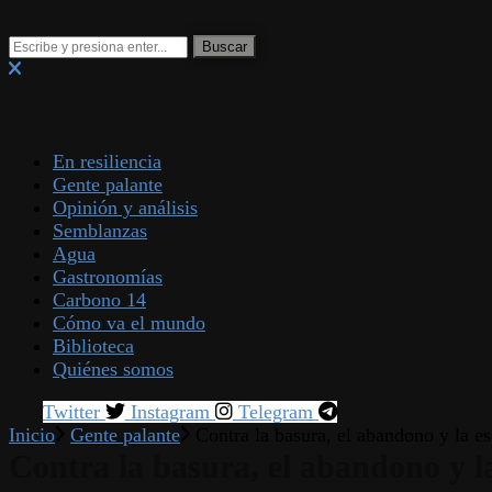
En resiliencia
Gente palante
Opinión y análisis
Semblanzas
Agua
Gastronomías
Carbono 14
Cómo va el mundo
Biblioteca
Quiénes somos
Twitter
Instagram
Telegram
Inicio
Gente palante
Contra la basura, el abandono y la e
Contra la basura, el abandono y la