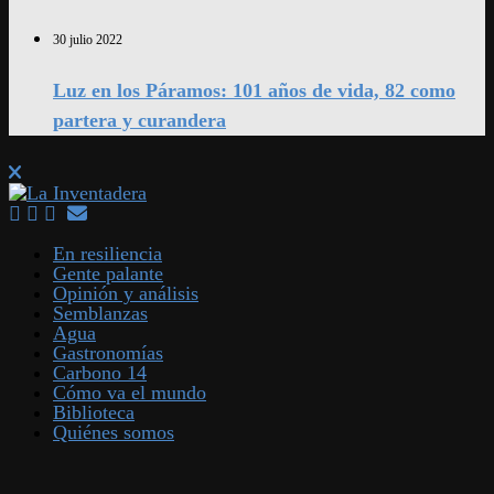
30 julio 2022
Luz en los Páramos: 101 años de vida, 82 como
partera y curandera
En resiliencia
Gente palante
Opinión y análisis
Semblanzas
Agua
Gastronomías
Carbono 14
Cómo va el mundo
Biblioteca
Quiénes somos