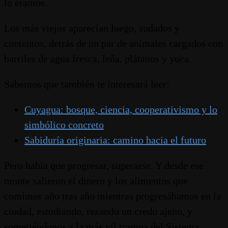
lo éramos.
Los más viejos aparecían luego, sudados y
contentos, detrás de un par de animales cargados con
barriles de agua fresca, leña, plátanos y yuca.
Sabemos que también te interesará leer:
Cuyagua: bosque, ciencia, cooperativismo y lo
simbólico concreto
Sabiduría originaria: camino hacia el futuro
Pero había que progresar, superarse. Y desde ese
monte salieron el dinero y los alimentos que
comimos año tras año mientras progresábamos en la
ciudad, estudiando, rezando un credo ajeno, y
sometiéndonos a la más vil trampa del Sistema.