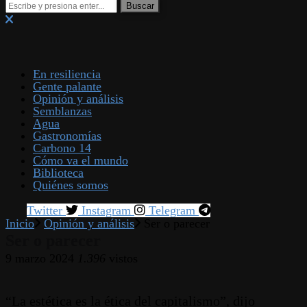
En resiliencia
Gente palante
Opinión y análisis
Semblanzas
Agua
Gastronomías
Carbono 14
Cómo va el mundo
Biblioteca
Quiénes somos
Twitter
Instagram
Telegram
Inicio
Opinión y análisis
Ser o parecer
Ser o parecer
9 marzo 2024
1.396
vistos
“La estética es la ética del capitalismo”, dijo