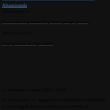
Link
Altamiranda
publicación anterior
La Creolina no proviene del petróleo (aunque parezca)
publicación siguiente
Empaquetando un mejor futuro
1 comentario
Lil Rodríguez
9 marzo 2024 - 09:39
Es exactamente así. imagino los encontrados sentimientos
al iniciar aquél doloroso desarraigo, revertido en