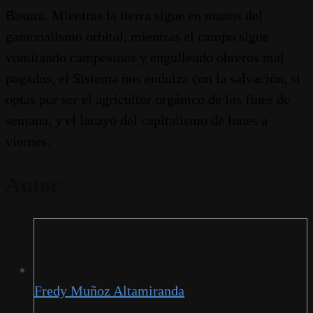
Basura. Mientras la tierra sigue en manos del
gamonalismo orbital, mientras el campo sigue
vomitando campesinos y engullendo obreros mal
pagados, el Sistema nos endulza con la salvación, si
optas por ser el agricultor orgánico de los fines de
semana, y el lacayo del capitalismo de lunes a
viernes.
Autor
Fredy Muñoz Altamiranda