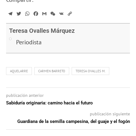
Telegram
Twitter
WhatsApp
Facebook
Gmail
WeChat
VK
Copy
Link
Teresa Ovalles Márquez
Periodista
AQUELARRE
CARMEN BARRETO
TERESA OVALLES M.
publicación anterior
Sabiduría originaria: camino hacia el futuro
publicación siguiente
Guardiana de la semilla campesina, del guaje y el fogón