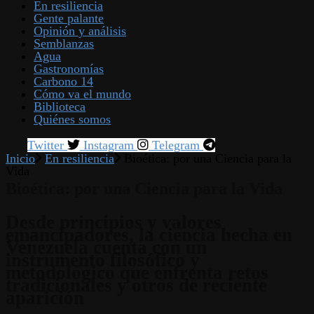
En resiliencia
Gente palante
Opinión y análisis
Semblanzas
Agua
Gastronomías
Carbono 14
Cómo va el mundo
Biblioteca
Quiénes somos
Twitter
Instagram
Telegram
Inicio
En resiliencia
Bioética: por una Ciencia para la
Vida
Bioética: por una Ciencia para la Vida
Desde principios y valores
emancipadores, la ciencia hecha en
Venezuela cuenta con un
instrumento filosófico y
metodológico que enfrenta retos
tradicionales y otros de reciente
aparición