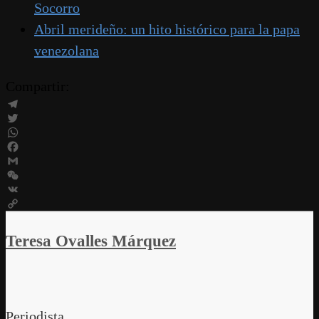
Socorro
Abril merideño: un hito histórico para la papa
venezolana
Compartir:
Telegram
Twitter
WhatsApp
Facebook
Gmail
WeChat
VK
Copy
Link
Teresa Ovalles Márquez
Periodista