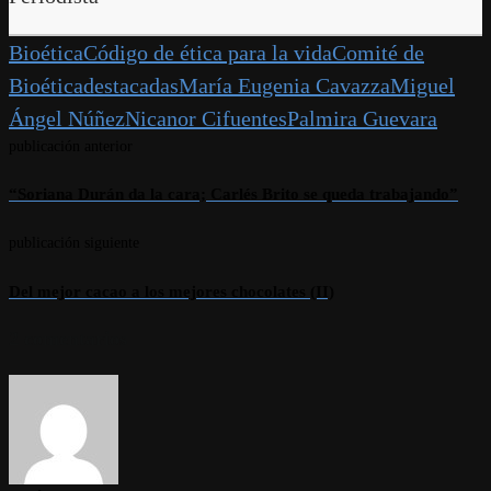
Bioética
Código de ética para la vida
Comité de
Bioética
destacadas
María Eugenia Cavazza
Miguel
Ángel Núñez
Nicanor Cifuentes
Palmira Guevara
publicación anterior
“Soriana Durán da la cara; Carlés Brito se queda trabajando”
publicación siguiente
Del mejor cacao a los mejores chocolates (II)
2 comentarios