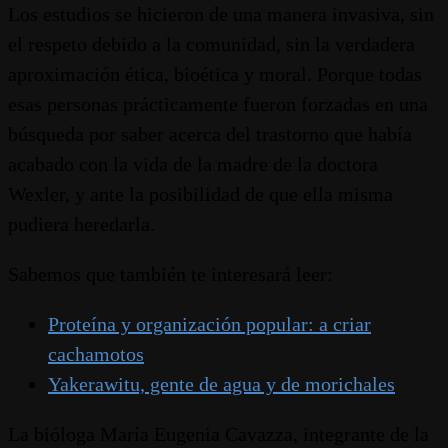
Los estudios se hicieron de una manera invasiva, sin
el respeto debido a la comunidad, sin la verdadera
aproximación ética, bioética y moral. Porque todas
esas personas prácticamente fueron forzadas en una
búsqueda por saber acerca del trastorno que había
acabado con la vida de la madre de la doctora
Wexler, y ante la posibilidad de que ella misma
pudiera heredarla.
Sabemos que también te interesará leer:
Proteína y organización popular: a criar
cachamotos
Yakerawitu, gente de agua y de morichales
La bióloga María Eugenia Cavazza, integrante de la