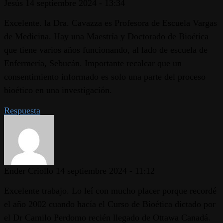
Jesús
14 septiembre 2024 - 13:34
Excelente. la Dra. Cavazza es Profesora de Escuela Vargas
de Medicina. Hay una Maestría y Doctorado de Bioética
que tiene varios años funcionando, al lado de escuela de
Enfermería, Sebucán. Importante recalcar que un
consentimiento informado es solo una parte del proceso
bioético en una investigación.
Respuesta
Ender Criollo
14 septiembre 2024 - 11:12
Excelente trabajo. Lo leí con mucho placer porque recordé
el año 2002 cuando hacía el Curso de Bioética dictado por
el Dr Camilo Perdomo recién llegado de Ottawa Canadá.