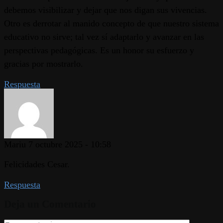
debemos visibilizar y dejar que nos digan sus vivencias.
Otro es derrotar al manido concepto de que nuestro sistema
educativo no sirve; tal vez sí adaptarlo y avanzar en las
perspectivas pedagógicas. Es un honor su esfuerzo y
gracias por mostrarlo.
Respuesta
Mariu
7 octubre 2025 - 10:58
Felicidades Cesar.
Respuesta
Deja un Comentario