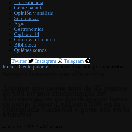
En resiliencia
Gente palante
Opinión y análisis
Semblanzas
Agua
Gastronomías
Carbono 14
Cómo va el mundo
Biblioteca
Quiénes somos
Twitter
Instagram
Telegram
Inicio
Gente palante
Siempre buscando por allá arriba
Siempre buscando por allá arriba
Alguien que saque más de 85 puntos
de 100 en una competencia de
Astronomía es un participante fuera
de serie. César Leal sacó 100 en la
Olimpiada Nacional y ganó oro en la
Mundial
4 octubre 2025
1.457
vistos