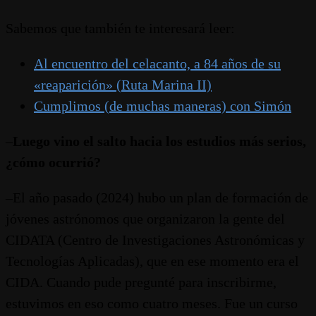
Sabemos que también te interesará leer:
Al encuentro del celacanto, a 84 años de su
«reaparición» (Ruta Marina II)
Cumplimos (de muchas maneras) con Simón
–
Luego vino el salto hacia los estudios más serios,
¿cómo ocurrió?
–El año pasado (2024) hubo un plan de formación de
jóvenes astrónomos que organizaron la gente del
CIDATA (Centro de Investigaciones Astronómicas y
Tecnologías Aplicadas), que en ese momento era el
CIDA. Cuando pude pregunté para inscribirme,
estuvimos en eso como cuatro meses. Fue un curso