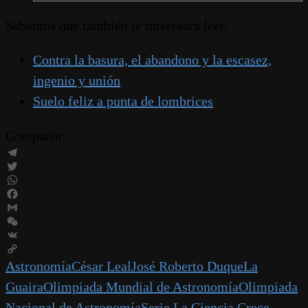
Sabemos que también te interesará leer:
Contra la basura, el abandono y la escasez,
ingenio y unión
Suelo feliz a punta de lombrices
Compartir:
Telegram
Twitter
WhatsApp
Facebook
Gmail
WeChat
VK
Copy
Astronomía
César Leal
José Roberto Duque
La
Link
Guaira
Olimpiada Mundial de Astronomía
Olimpiada
Nacional de Astronomía
Serie La Ciencia Crece