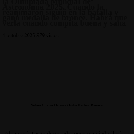
la Olimpiada Mundial de
Astronomía 2025. Cuando la
reanimaron siguió en la batalla y
ganó medalla de bronce. Habrá que
verla cuando compita buena y sana
4 octubre 2025
979
vistos
Nelson Chávez Herrera / Fotos Nathan Ramírez
___________________
¡Ah, mundo! Esta destacada joven nació el sábado