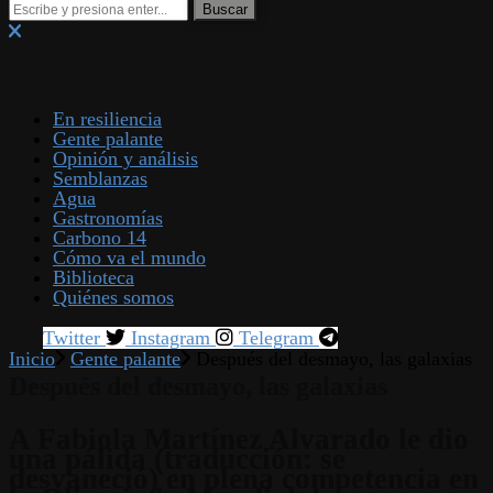
En resiliencia
Gente palante
Opinión y análisis
Semblanzas
Agua
Gastronomías
Carbono 14
Cómo va el mundo
Biblioteca
Quiénes somos
Twitter
Instagram
Telegram
Inicio
Gente palante
Después del desmayo, las galaxias
Después del desmayo, las galaxias
A Fabiola Martínez Alvarado le dio
una pálida (traducción: se
desvaneció) en plena competencia en