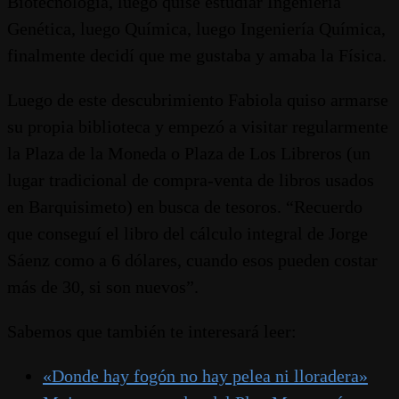
Biotecnología, luego quise estudiar Ingeniería
Genética, luego Química, luego Ingeniería Química,
finalmente decidí que me gustaba y amaba la Física.
Luego de este descubrimiento Fabiola quiso armarse
su propia biblioteca y empezó a visitar regularmente
la Plaza de la Moneda o Plaza de Los Libreros (un
lugar tradicional de compra-venta de libros usados
en Barquisimeto) en busca de tesoros. “Recuerdo
que conseguí el libro del cálculo integral de Jorge
Sáenz como a 6 dólares, cuando esos pueden costar
más de 30, si son nuevos”.
Sabemos que también te interesará leer:
«Donde hay fogón no hay pelea ni lloradera»