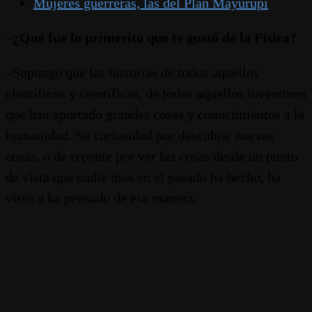
Mujeres guerreras, las del Plan Mayurupí
–
¿Qué fue lo primerito que te gustó de la Física?
–Supongo que las historias de todos aquellos
científicos y científicas, de todos aquellos inventores
que han aportado grandes cosas y conocimientos a la
humanidad. Su curiosidad por descubrir nuevas
cosas, o de repente por ver las cosas desde un punto
de vista que nadie más en el pasado ha hecho, ha
visto o ha pensado de esa manera.