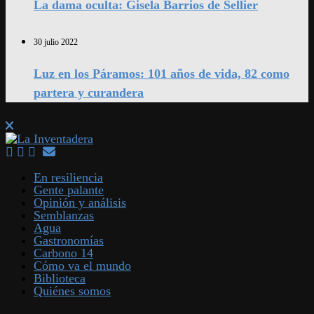
La dama oculta: Gisela Barrios de Sellier
30 julio 2022
Luz en los Páramos: 101 años de vida, 82 como
partera y curandera
En resiliencia
Gente palante
Opinión y análisis
Semblanzas
Agua
Gastronomías
Carbono 14
Cómo va el mundo
Biblioteca
Quiénes somos