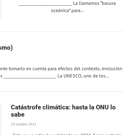
_________________________ La llamamos “basura
oceánica” para…
ismo)
ante tomarlo en cuenta para efectos del contexto, evolución
as _________________________ La UNESCO, uno de los…
Catástrofe climática: hasta la ONU lo
sabe
28 octubre 2021