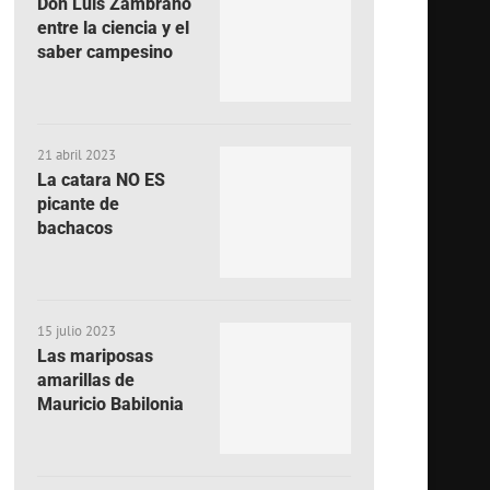
Don Luis Zambrano
entre la ciencia y el
saber campesino
21 abril 2023
La catara NO ES
picante de
bachacos
15 julio 2023
Las mariposas
amarillas de
Mauricio Babilonia