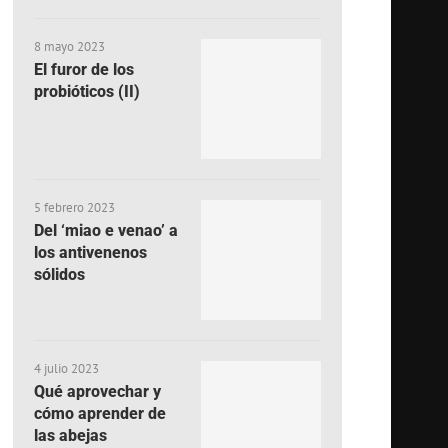
8 mayo 2023
El furor de los
probióticos (II)
5 febrero 2023
Del ‘miao e venao’ a
los antivenenos
sólidos
4 julio 2023
Qué aprovechar y
cómo aprender de
las abejas