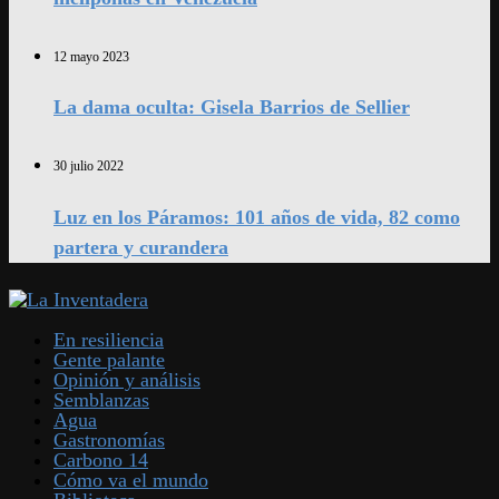
12 mayo 2023
La dama oculta: Gisela Barrios de Sellier
30 julio 2022
Luz en los Páramos: 101 años de vida, 82 como
partera y curandera
En resiliencia
Gente palante
Opinión y análisis
Semblanzas
Agua
Gastronomías
Carbono 14
Cómo va el mundo