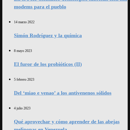
modems para el pueblo
14 marzo 2022
Simón Rodríguez y la química
8 mayo 2023
El furor de los probióticos (II)
5 febrero 2023
Del ‘miao e venao’ a los antivenenos sólidos
4 julio 2023
Qué aprovechar y cómo aprender de las abejas
meliponas en Venezuela