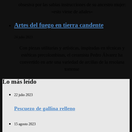
obsesiva por las sabias instrucciones de su ancestro mujer:
«esto viene de añales»
Artes del fuego en tierra candente
24 julio 2023
Con piezas utilitarias y artísticas, inspiradas en técnicas y
estéticas precolombinas, el ceramista Pedro Álvarez ha
convertido en arte una variedad de arcillas de la resolana
torrense
Lo más leído
22 julio 2023
Pescuezo de gallina relleno
15 agosto 2023