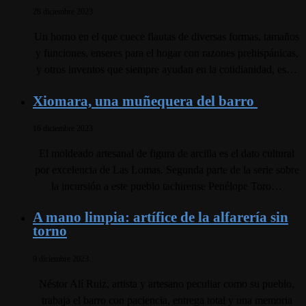
28 diciembre 2023
Un horno en el que cuece flautas de diversas formas, tamaños
y funciones, enseres para el hogar con razones prehispánicas,
y otros inventos que siempre ayudan en la cotidianidad, es…
Xiomara, una muñequera del barro
16 diciembre 2023
El moldeado artesanal de figura de arcilla es el dato cultural
por excelencia de Las Lomas. Segunda parte de la serie sobre
la incursión a este pueblo tachirense Penélope Toro…
A mano limpia: artífice de la alfarería sin
torno
9 diciembre 2023
Néstor Alí Ruiz, artista y artesano peculiar como su pueblo,
trabaja el barro con paciencia, entrega total y una memoria