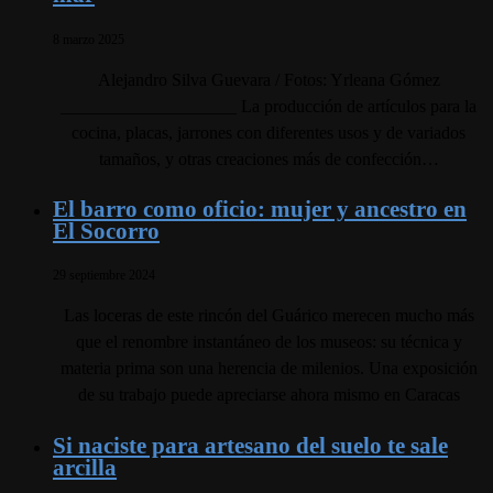
8 marzo 2025
Alejandro Silva Guevara / Fotos: Yrleana Gómez
____________________ La producción de artículos para la
cocina, placas, jarrones con diferentes usos y de variados
tamaños, y otras creaciones más de confección…
El barro como oficio: mujer y ancestro en
El Socorro
29 septiembre 2024
Las loceras de este rincón del Guárico merecen mucho más
que el renombre instantáneo de los museos: su técnica y
materia prima son una herencia de milenios. Una exposición
de su trabajo puede apreciarse ahora mismo en Caracas
Si naciste para artesano del suelo te sale
arcilla