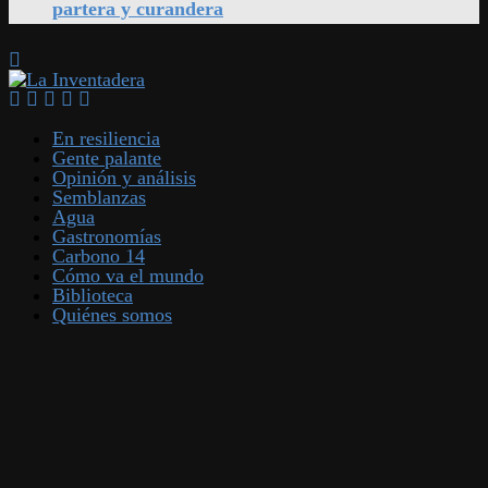
partera y curandera
En resiliencia
Gente palante
Opinión y análisis
Semblanzas
Agua
Gastronomías
Carbono 14
Cómo va el mundo
Biblioteca
Quiénes somos