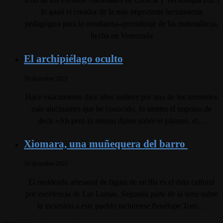
lo ganó el creador de la más importante herramienta
pedagógica para la enseñanza-aprendizaje de las matemáticas,
hecha en Venezuela
El archipiélago oculto
16 diciembre 2023
Hace exactamente diez años anduve por uno de los territorios
más alucinantes que he conocido. Si sientes el impulso de
decir «Ah pero lo mismo dijiste sobre el páramo, el…
Xiomara, una muñequera del barro
16 diciembre 2023
El moldeado artesanal de figura de arcilla es el dato cultural
por excelencia de Las Lomas. Segunda parte de la serie sobre
la incursión a este pueblo tachirense Penélope Toro…