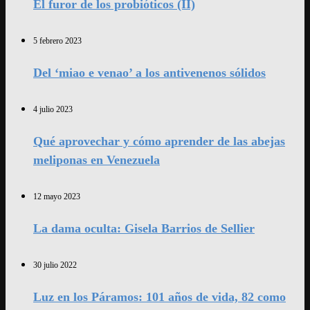
El furor de los probióticos (II)
5 febrero 2023
Del ‘miao e venao’ a los antivenenos sólidos
4 julio 2023
Qué aprovechar y cómo aprender de las abejas
meliponas en Venezuela
12 mayo 2023
La dama oculta: Gisela Barrios de Sellier
30 julio 2022
Luz en los Páramos: 101 años de vida, 82 como