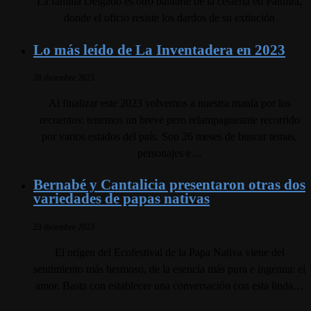
La familia Delgado es otro baluarte de la cestería en Palmira,
donde el oficio resiste los dardos de su extinción
Lo más leído de La Inventadera en 2023
28 diciembre 2023
Al finalizar este 2023 volvemos a nuestra manía por los
recuentos: tenemos un breve pero relampagueante recorrido
por varios estados del país. Son 26 meses de buscar temas,
personajes e…
Bernabé y Cantalicia presentaron otras dos
variedades de papas nativas
23 diciembre 2023
El origen del Ecofestival de la Papa Nativa viene del
sentimiento más hermoso, de la esencia más pura e ingenua: el
amor. Basta con establecer una conversación con esta linda…