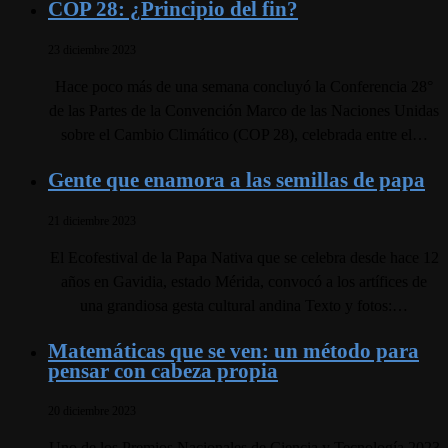
COP 28: ¿Principio del fin?
23 diciembre 2023
Hace poco más de una semana concluyó la Conferencia 28°
de las Partes de la Convención Marco de las Naciones Unidas
sobre el Cambio Climático (COP 28), celebrada entre el…
Gente que enamora a las semillas de papa
21 diciembre 2023
El Ecofestival de la Papa Nativa que se celebra desde hace 12
años en Gavidia, estado Mérida, convocó a los artífices de
una grandiosa gesta cultural andina Texto y fotos:…
Matemáticas que se ven: un método para
pensar con cabeza propia
20 diciembre 2023
Uno de los Premios Nacionales de Ciencia y Tecnología 2023