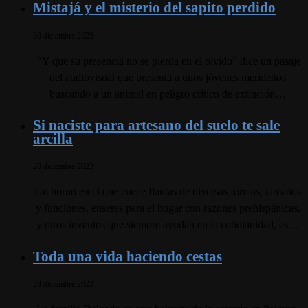
Mistajá y el misterio del sapito perdido
30 diciembre 2023
“Y que su presencia no se pierda en el olvido” dice un pasaje
del audiovisual que presenta a unos jóvenes merideños
buscando a un animal en peligro crítico de extinción…
Si naciste para artesano del suelo te sale
arcilla
28 diciembre 2023
Un horno en el que cuece flautas de diversas formas, tamaños
y funciones, enseres para el hogar con razones prehispánicas,
y otros inventos que siempre ayudan en la cotidianidad, es…
Toda una vida haciendo cestas
28 diciembre 2023