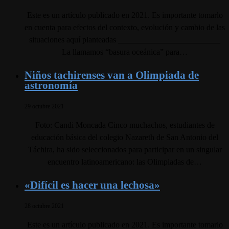
Este es un artículo publicado en 2021. Es importante tomarlo
en cuenta para efectos del contexto, evolución y cambio de las
situaciones aquí planteadas _________________________
La llamamos “basura oceánica” para…
Niños tachirenses van a Olimpiada de
astronomía
29 octubre 2021
Foto: Candi Moncada Cinco muchachos, estudiantes de
educación básica del colegio Nazareth de San Antonio del
Táchira, ha sido seleccionados para participar en un singular
encuentro latinoamericano: las Olimpiadas de…
«Difícil es hacer una lechosa»
28 octubre 2021
Este es un artículo publicado en 2021. Es importante tomarlo