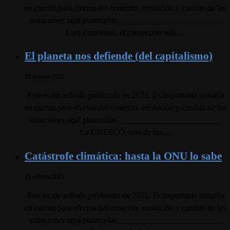
en cuenta para efectos del contexto, evolución y cambio de las
situaciones aquí planteadas _________________________
Luis Zambrano, el campesino más…
El planeta nos defiende (del capitalismo)
28 octubre 2021
Este es un artículo publicado en 2021. Es importante tomarlo
en cuenta para efectos del contexto, evolución y cambio de las
situaciones aquí planteadas _________________________
La UNESCO, uno de los…
Catástrofe climática: hasta la ONU lo sabe
28 octubre 2021
Este es un artículo publicado en 2021. Es importante tomarlo
en cuenta para efectos del contexto, evolución y cambio de las
situaciones aquí planteadas _________________________