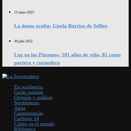
12 mayo 2023
La dama oculta: Gisela Barrios de Sellier
30 julio 2022
Luz en los Páramos: 101 años de vida, 82 como
partera y curandera
En resiliencia
Gente palante
Opinión y análisis
Semblanzas
Agua
Gastronomías
Carbono 14
Cómo va el mundo
Biblioteca