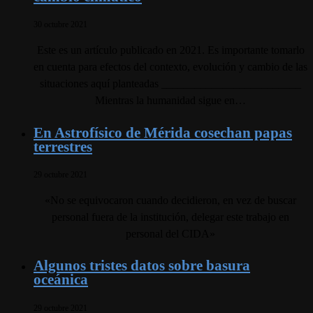
30 octubre 2021
Este es un artículo publicado en 2021. Es importante tomarlo
en cuenta para efectos del contexto, evolución y cambio de las
situaciones aquí planteadas _________________________
Mientras la humanidad sigue en…
En Astrofísico de Mérida cosechan papas
terrestres
29 octubre 2021
«No se equivocaron cuando decidieron, en vez de buscar
personal fuera de la institución, delegar este trabajo en
personal del CIDA»
Algunos tristes datos sobre basura
oceánica
29 octubre 2021