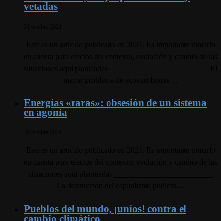
vetadas
31 octubre 2021
Este es un artículo publicado en 2021. Es importante tomarlo
en cuenta para efectos del contexto, evolución y cambio de las
situaciones aquí planteadas _________________________ El
mayor problema de acostumbrarse…
Energías «raras»: obsesión de un sistema
en agonía
30 octubre 2021
Este es un artículo publicado en 2021. Es importante tomarlo
en cuenta para efectos del contexto, evolución y cambio de las
situaciones aquí planteadas _________________________
La destrucción del capitalismo pudiera…
Pueblos del mundo, ¡uníos! contra el
cambio climático