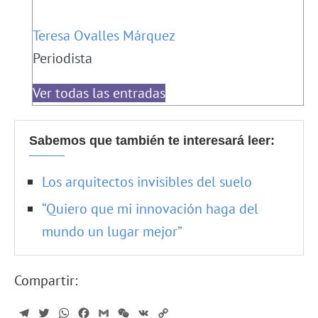
Teresa Ovalles Márquez
Periodista
Ver todas las entradas
Sabemos que también te interesará leer:
Los arquitectos invisibles del suelo
“Quiero que mi innovación haga del
mundo un lugar mejor”
Compartir:
Telegram
Twitter
WhatsApp
Facebook
Gmail
WeChat
VK
Copy