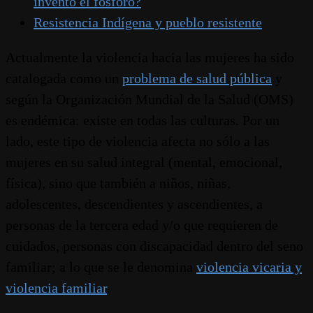
inventó el fósforo?
Resistencia Indígena y pueblo resistente
Actualmente la violencia hacia las mujeres ha sido
catalogada como un
problema de salud pública
y
según la Organización Mundial de la Salud (OMS)
es endémica: existe en todas las culturas. Por un
lado, este tipo de violencia afecta no sólo a las
mujeres en su salud integral (mental, emocional,
física), sino que también a niños, niñas,
adolescentes, descendientes y ascendientes, a
personas de la tercera edad y/o que requieren de
cuidados, personas con discapacidad dentro del seno
familiar; a lo que se le denomina
violencia vicaria y
violencia familiar
.