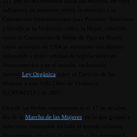
21), por la NO violencia hacia las mujeres, en cuya
influencia no podemos omitir la mención a la
Convención Interamericana para Prevenir, Sancionar
y Erradicar la Violencia contra la Mujer, conocida
como la Convención de Belén du Pará en Brasil,
cuyos acuerdos en 1994 se volvieron vinculantes
tributando a gran cantidad de legislaciones en
Nuestramérica y en el mundo, incluyendo
nuestra
Ley Orgánica
sobre el Derecho de las
Mujeres a una Vida Libre de Violencia
(LOPDMVLV) de 2007.
Otra de las fechas importantes es el 17 de octubre,
día de la
Marcha de las Mujeres
, en la que grupos y
colectivos feministas en todo el mundo redactan
documentos con críticas precisas y los entregan a