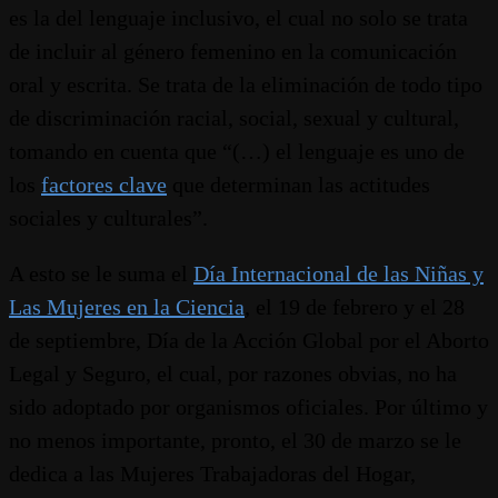
es la del lenguaje inclusivo, el cual no solo se trata
de incluir al género femenino en la comunicación
oral y escrita. Se trata de la eliminación de todo tipo
de discriminación racial, social, sexual y cultural,
tomando en cuenta que “(…) el lenguaje es uno de
los
factores clave
que determinan las actitudes
sociales y culturales”.
A esto se le suma el
Día Internacional de las Niñas y
Las Mujeres en la Ciencia
, el 19 de febrero y el 28
de septiembre, Día de la Acción Global por el Aborto
Legal y Seguro, el cual, por razones obvias, no ha
sido adoptado por organismos oficiales. Por último y
no menos importante, pronto, el 30 de marzo se le
dedica a las Mujeres Trabajadoras del Hogar,