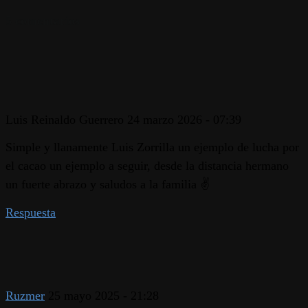
5 comentarios
Luis Reinaldo Guerrero
24 marzo 2026 - 07:39
Simple y llanamente Luis Zorrilla un ejemplo de lucha por
el cacao un ejemplo a seguir, desde la distancia hermano
un fuerte abrazo y saludos a la familia ✌️
Respuesta
Ruzmer
25 mayo 2025 - 21:28