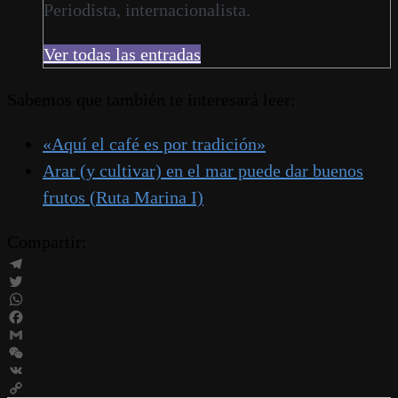
Periodista, internacionalista.
Ver todas las entradas
Sabemos que también te interesará leer:
«Aquí el café es por tradición»
Arar (y cultivar) en el mar puede dar buenos
frutos (Ruta Marina I)
Compartir:
Telegram
Twitter
WhatsApp
Facebook
Gmail
WeChat
VK