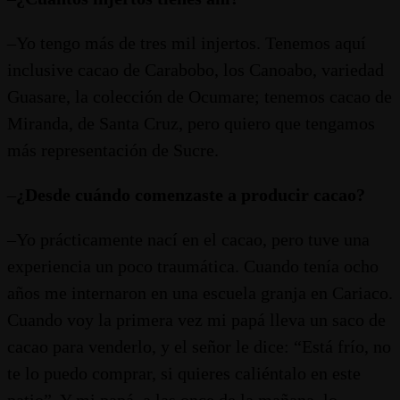
–Yo tengo más de tres mil injertos. Tenemos aquí
inclusive cacao de Carabobo, los Canoabo, variedad
Guasare, la colección de Ocumare; tenemos cacao de
Miranda, de Santa Cruz, pero quiero que tengamos
más representación de Sucre.
–
¿Desde cuándo comenzaste a producir cacao?
–Yo prácticamente nací en el cacao, pero tuve una
experiencia un poco traumática. Cuando tenía ocho
años me internaron en una escuela granja en Cariaco.
Cuando voy la primera vez mi papá lleva un saco de
cacao para venderlo, y el señor le dice: “Está frío, no
te lo puedo comprar, si quieres caliéntalo en este
patio”. Y mi papá, a las once de la mañana, lo