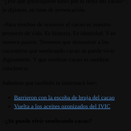
“¿Por qué preocuparse tanto por el tema del cacao?”,
le dijimos, en tono de provocación.
–Para muchos de nosotros el cacao es nuestro
proyecto de vida. Es historia. Es identidad. Y es
nuestra pasión. Tenemos que demostrar a los
cacaoteros que sembrando cacao se puede vivir
dignamente. Y que sembrar cacao es sembrar
conciencia.
Sabemos que también te interesará leer:
Barrieron con la escoba de bruja del cacao
Vuelta a los aceites ozonizados del IVIC
–
¿Se puede vivir sembrando cacao?