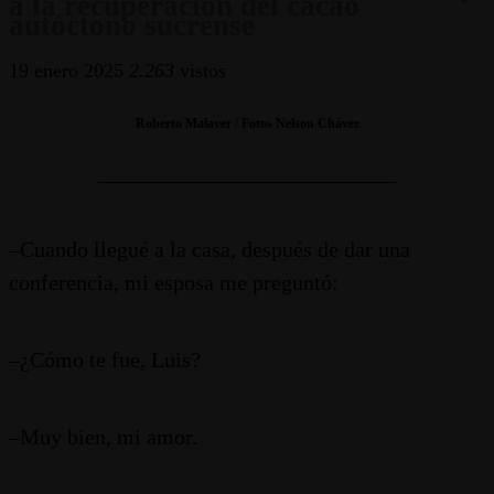
a la recuperación del cacao
autóctono sucrense
19 enero 2025
2.263
vistos
Roberto Malaver / Fotos Nelson Chávez
___________________________
–Cuando llegué a la casa, después de dar una
conferencia, mi esposa me preguntó:
–¿Cómo te fue, Luis?
–Muy bien, mi amor.