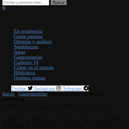
En resiliencia
Gente palante
Opinión y análisis
Semblanzas
Agua
Gastronomías
Carbono 14
Cómo va el mundo
Biblioteca
Quiénes somos
Twitter
Instagram
Telegram
Inicio
Gastronomías
Sembrar cacao es sembrar
conciencia
Sembrar cacao es sembrar conciencia
Luis Zorrilla apuesta a la creación
de una hacienda-escuela cacaotera y