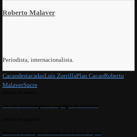
Copy
Link
Roberto Malaver
Periodista, internacionalista.
Cacao
destacadas
Luis Zorrilla
Plan Cacao
Roberto
Malaver
Sucre
publicación anterior
Un arte ancestral piaroa en peligro de extinción
publicación siguiente
Honrar a las mujeres científicas es honrar al país