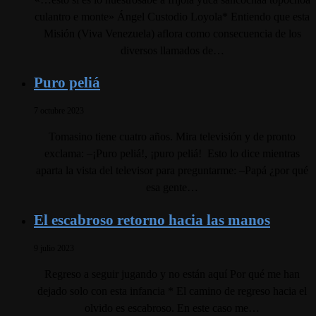
culantro e monte» Ángel Custodio Loyola* Entiendo que esta
Misión (Viva Venezuela) aflora como consecuencia de los
diversos llamados de…
Puro peliá
7 octubre 2023
Tomasino tiene cuatro años. Mira televisión y de pronto
exclama: –¡Puro peliá!, ¡puro peliá! Esto lo dice mientras
aparta la vista del televisor para preguntarme: –Papá ¿por qué
esa gente…
El escabroso retorno hacia las manos
9 julio 2023
Regreso a seguir jugando y no están aquí Por qué me han
dejado solo con esta infancia * El camino de regreso hacia el
olvido es escabroso. En este caso me…