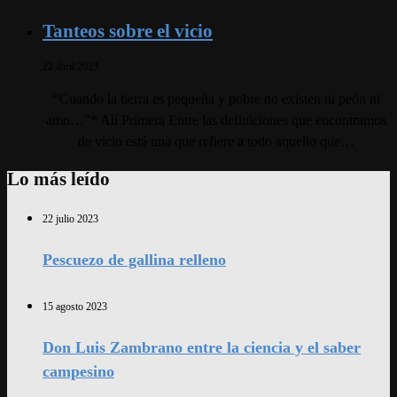
Tanteos sobre el vicio
22 abril 2023
“Cuando la tierra es pequeña y pobre no existen ni peón ni
amo…”* Alí Primera Entre las definiciones que encontramos
de vicio está una que refiere a todo aquello que…
Lo más leído
22 julio 2023
Pescuezo de gallina relleno
15 agosto 2023
Don Luis Zambrano entre la ciencia y el saber
campesino