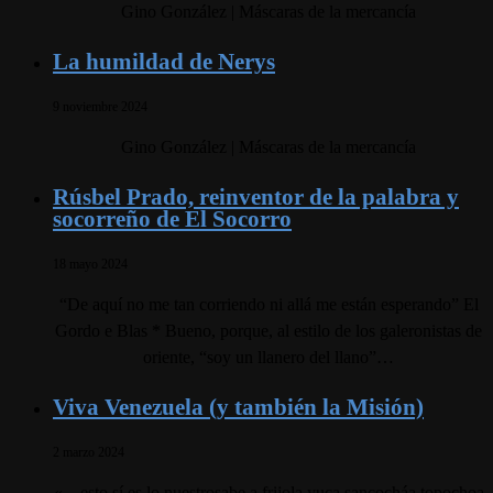
Gino González | Máscaras de la mercancía
La humildad de Nerys
9 noviembre 2024
Gino González | Máscaras de la mercancía
Rúsbel Prado, reinventor de la palabra y
socorreño de El Socorro
18 mayo 2024
“De aquí no me tan corriendo ni allá me están esperando” El
Gordo e Blas * Bueno, porque, al estilo de los galeronistas de
oriente, “soy un llanero del llano”…
Viva Venezuela (y también la Misión)
2 marzo 2024
«…esto sí es lo nuestrosabe a frijola yuca sancocháa topochoa