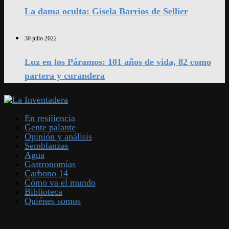
La dama oculta: Gisela Barrios de Sellier
30 julio 2022
Luz en los Páramos: 101 años de vida, 82 como
partera y curandera
En resiliencia
Gente palante
Opinión y análisis
Semblanzas
Agua
Gastronomías
Carbono 14
Cómo va el mundo
Biblioteca
Quiénes somos